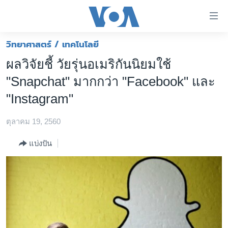
ลิ้งค์
เชื่อม
ต่อ
วิทยาศาสตร์ / เทคโนโลยี
หน้าหลัก
ข้าม
ผลวิจัยชี้ วัยรุ่นอเมริกันนิยมใช้
ไป
โลก
"Snapchat" มากกว่า "Facebook" และ
เนื้อหา
เอเชีย
หลัก
"Instagram"
สหรัฐฯ
ข้าม
ไป
ตุลาคม 19, 2560
ไทย
หน้า
ธุรกิจ
แบ่งปัน
หลัก
ข้าม
วิทยาศาสตร์
ไป
สังคมและสุขภาพ
ที่
การ
ไลฟ์สไตล์
ค้นหา
ตรวจสอบข่าว