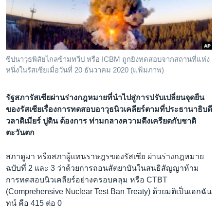
เรียนรู้ภาษาอังกฤษ
พอดคาสต์
ติดตามเรา
ขีปนาวุธพิสัยไกลข้ามทวีป หรือ ICBM ถูกยิงทดสอบจากสถานที่แห่ง
หนึ่งในรัสเซียเมื่อวันที่ 20 ธันวาคม 2020 (แฟ้มภาพ)
เลือกภาษา
รัฐสภารัสเซียผ่านร่างกฎหมายที่นำไปสู่การปรับเปลี่ยนจุดยืน
ของรัสเซียเรื่องการทดสอบอาวุธนิวเคลียร์ตามที่ประธานาธิบดี
วลาดิเมียร์ ปูติน ต้องการ ท่ามกลางความตึงเครียดกับชาติ
ตะวันตก
สภาดูมา หรือสภาผู้แทนราษฎรของรัสเซีย ผ่านร่างกฎหมาย
ฉบับที่ 2 และ 3 ว่าด้วยการถอนสัตยาบันในสนธิสัญญาห้าม
การทดสอบนิวเคลียร์อย่างครอบคลุม หรือ CTBT
(Comprehensive Nuclear Test Ban Treaty) ด้วยมติเป็นเอกฉัน
ทน์ คือ 415 ต่อ 0