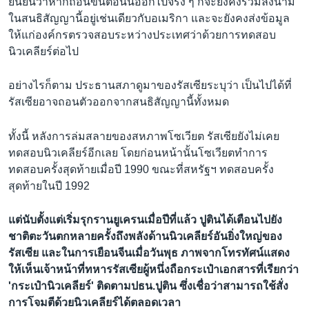
ยืนยันว่าหากถอนขั้นตอนนี้ออกไปจริง ๆ ก็จะยังคงร่วมลงนาม
ในสนธิสัญญานี้อยู่เช่นเดียวกับอเมริกา และจะยังคงส่งข้อมูล
ให้แก่องค์กรตรวจสอบระหว่างประเทศว่าด้วยการทดสอบ
นิวเคลียร์ต่อไป
อย่างไรก็ตาม ประธานสภาดูมาของรัสเซียระบุว่า เป็นไปได้ที่
รัสเซียอาจถอนตัวออกจากสนธิสัญญานี้ทั้งหมด
ทั้งนี้ หลังการล่มสลายของสหภาพโซเวียต รัสเซียยังไม่เคย
ทดสอบนิวเคลียร์อีกเลย โดยก่อนหน้านั้นโซเวียตทำการ
ทดสอบครั้งสุดท้ายเมื่อปี 1990 ขณะที่สหรัฐฯ ทดสอบครั้ง
สุดท้ายในปี 1992
แต่นับตั้งแต่เริ่มรุกรานยูเครนเมื่อปีที่แล้ว ปูตินได้เตือนไปยัง
ชาติตะวันตกหลายครั้งถึงพลังด้านนิวเคลียร์อันยิ่งใหญ่ของ
รัสเซีย และในการเยือนจีนเมื่อวันพุธ ภาพจากโทรทัศน์แสดง
ให้เห็นเจ้าหน้าที่ทหารรัสเซียผู้หนึ่งถือกระเป๋าเอกสารที่เรียกว่า
'กระเป๋านิวเคลียร์' ติดตามปธน.ปูติน ซึ่งเชื่อว่าสามารถใช้สั่ง
การโจมตีด้วยนิวเคลียร์ได้ตลอดเวลา