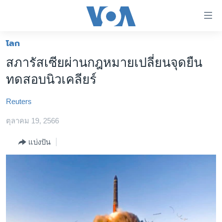
ลิ้งค์
เชื่อม
ต่อ
โลก
หน้าหลัก
ข้าม
สภารัสเซียผ่านกฎหมายเปลี่ยนจุดยืน
ไป
โลก
ทดสอบนิวเคลียร์
เนื้อหา
เอเชีย
หลัก
Reuters
สหรัฐฯ
ข้าม
ไป
ตุลาคม 19, 2566
ไทย
หน้า
ธุรกิจ
แบ่งปัน
หลัก
ข้าม
วิทยาศาสตร์
ไป
สังคมและสุขภาพ
ที่
การ
ไลฟ์สไตล์
ค้นหา
ตรวจสอบข่าว