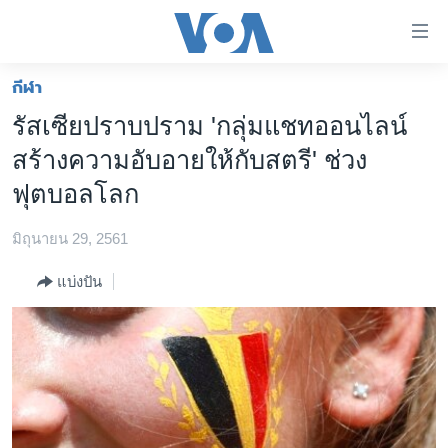
ลิ้งค์
เชื่อม
ต่อ
กีฬา
หน้าหลัก
ข้าม
รัสเซียปราบปราม 'กลุ่มแชทออนไลน์
ไป
โลก
สร้างความอับอายให้กับสตรี' ช่วง
เนื้อหา
เอเชีย
หลัก
ฟุตบอลโลก
สหรัฐฯ
ข้าม
ไป
มิถุนายน 29, 2561
ไทย
หน้า
ธุรกิจ
แบ่งปัน
หลัก
ข้าม
วิทยาศาสตร์
ไป
สังคมและสุขภาพ
ที่
การ
ไลฟ์สไตล์
ค้นหา
ตรวจสอบข่าว