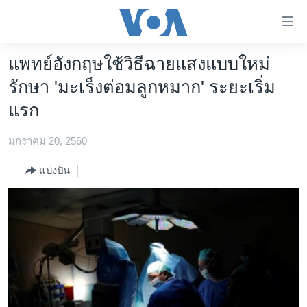
ลิ้งค์
เชื่อม
ต่อ
แพทย์อังกฤษใช้วิธีฉายแสงแบบใหม่
หน้าหลัก
ข้าม
รักษา 'มะเร็งต่อมลูกหมาก' ระยะเริ่ม
ไป
โลก
แรก
เนื้อหา
เอเชีย
หลัก
มกราคม 20, 2560
สหรัฐฯ
ข้าม
ไป
ไทย
แบ่งปัน
หน้า
ธุรกิจ
หลัก
ข้าม
วิทยาศาสตร์
ไป
สังคมและสุขภาพ
ที่
การ
ไลฟ์สไตล์
ค้นหา
ตรวจสอบข่าว