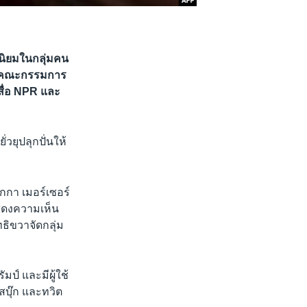
ี่นิยมในกลุ่มคน
่า คณะกรรมการ
สื่อ NPR และ
่วยุปลุกปั่นให้
บกกา เมอร์เซอร์
แสดงความเห็น
ธิขวาจัดกลุ่ม
มป์ และมีผู้ใช้
ฟสบุ๊ก และทวิต