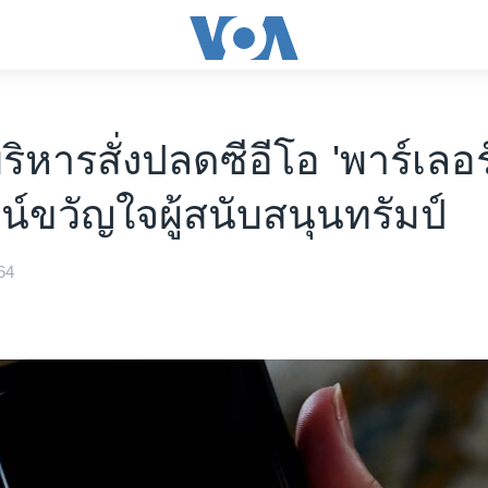
ิหารสั่งปลดซีอีโอ 'พาร์เลอร์'
์ขวัญใจผู้สนับสนุนทรัมป์
64