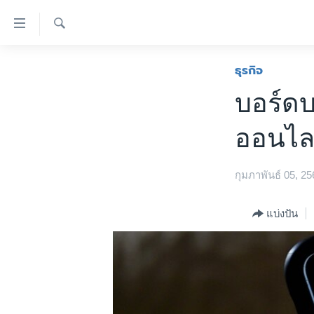
ลิ้งค์
เชื่อม
ค้นหา
ต่อ
หน้าหลัก
ธุรกิจ
ข้าม
โลก
บอร์ดบร
ไป
เอเชีย
เนื้อหา
ออนไลน
หลัก
สหรัฐฯ
ข้าม
ไทย
ไป
กุมภาพันธ์ 05, 25
หน้า
ธุรกิจ
หลัก
วิทยาศาสตร์
แบ่งปัน
ข้าม
ไป
สังคมและสุขภาพ
ที่
ไลฟ์สไตล์
การ
ตรวจสอบข่าว
ค้นหา