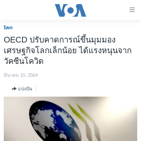
ลิ้งค์
เชื่อม
ต่อ
โลก
หน้าหลัก
ข้าม
OECD ปรับคาดการณ์ขึ้นมุมมอง
ไป
โลก
เศรษฐกิจโลกเล็กน้อย ได้แรงหนุนจาก
เนื้อหา
เอเชีย
หลัก
วัคซีนโควิด
สหรัฐฯ
ข้าม
ไป
มีนาคม 10, 2564
ไทย
หน้า
ธุรกิจ
แบ่งปัน
หลัก
ข้าม
วิทยาศาสตร์
ไป
สังคมและสุขภาพ
ที่
การ
ไลฟ์สไตล์
ค้นหา
ตรวจสอบข่าว