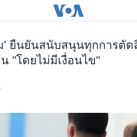
คิม' ยืนยันสนับสนุนทุกการตัด
ิน "โดยไม่มีเงื่อนไข"
6