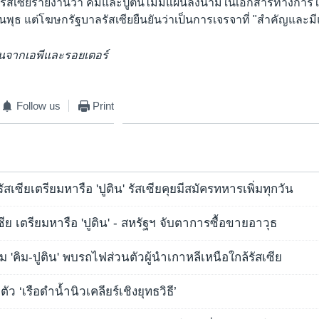
่อรัสเซียรายงานว่า คิมและปูตินไม่มีแผนลงนามในเอกสารทางการใ
ันพุธ แต่โฆษกรัฐบาลรัสเซียยืนยันว่าเป็นการเจรจาที่ "สำคัญและม
วนจากเอพีและรอยเตอร์
Follow us
Print
งรัสเซียเตรียมหารือ 'ปูติน' รัสเซียคุยมีสมัครทหารเพิ่มทุกวัน
ัสเซีย เตรียมหารือ 'ปูติน' - สหรัฐฯ จับตาการซื้อขายอาวุธ
 'คิม-ปูติน' พบรถไฟส่วนตัวผู้นำเกาหลีเหนือใกล้รัสเซีย
ัว ‘เรือดำน้ำนิวเคลียร์เชิงยุทธวิธี’