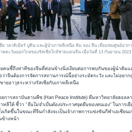
ีย วลาดิเมียร์ ปูติน และผู้นำเกาหลีเหนือ คิม จอง อึน เยี่ยมชมศูนย์อว
ตะวันออกไกลของรัสเซียใกล้ชายแดนจีน เมื่อวันที่ 13 กันยายน 2023
ยคนชี้ถึงท่าทีของจีนที่ค่อนข้างนิ่งเงียบต่อการพบกันของผู้นำคิมแล
งเชื่อว่าจีนต้องการจัดการสถานการณ์นี้อย่างระมัดระวัง และไม่อยากถู
้อขายอาวุธระหว่างรัสเซียกับเกาหลีเหนือ
ำนวยการสถาบันฮานพีซ (Han Peace Institute) ที่มหาวิทยาลัยฮอลลา
หลีใต้ ชี้ว่า
"จีนไม่จำเป็นต้องประกาศจุดยืนของตนเอง"
ในการเยือ
ซึ่งเกิดขึ้นในขณะที่จีนกำลังจะเป็นเจ้าภาพการแข่งขันกีฬาเอเชียนเก
ันข้างหน้า