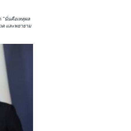
่า
"นั่นคือเหตุผล
จรวด และพยายาม