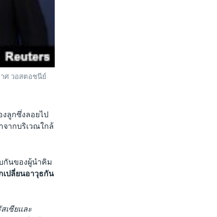
อวกาศ วอสตอชนีย์
สองลูกซึ่งลอยไป
มาจากบริเวณใกล้
บกันของผู้นำคิม
เปลี่ยนอาวุธกัน
ัสเซียและ