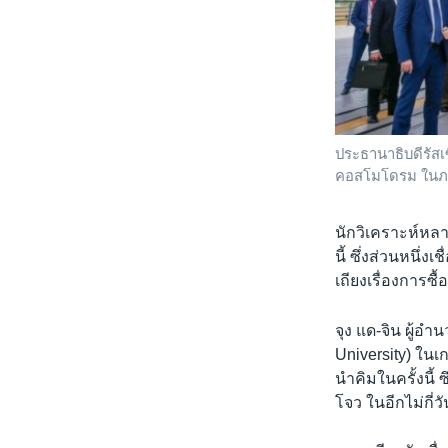
ประธานาธิบดีรัสเซ
คอสโมโดรม ในภาค
นักวิเคราะห์หลา
นี้ ซึ่งส่วนหนึ่
เถียงเรื่องการซื
จุง แด-จิน ผู้อ
University) ในเกา
นำคิมในครั้งนี้ 
โจว ในอีกไม่กี่ว