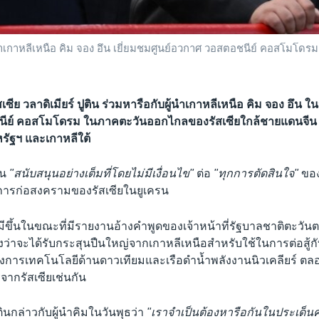
ผู้นำเกาหลีเหนือ คิม จอง อึน เยี่ยมชมศูนย์อวกาศ วอสตอชนีย์ คอสโม
ซีย วลาดิเมียร์ ปูติน ร่วมหารือกับผู้นำเกาหลีเหนือ คิม จอง อึน ในวั
ีย์ คอสโมโดรม ในภาคตะวันออกไกลของรัสเซียใกล้ชายแดนจีน
ัฐฯ และเกาหลีใต้
ัน
"สนับสนุนอย่างเต็มที่โดยไม่มีเงื่อนไข"
ต่อ
"ทุกการตัดสินใจ"
ของ
ากการก่อสงครามของรัสเซียในยูเครน
มีขึ้นในขณะที่มีรายงานอ้างคำพูดของเจ้าหน้าที่รัฐบาลชาติตะวันตกท
วังว่าจะได้รับกระสุนปืนใหญ่จากเกาหลีเหนือสำหรับใช้ในการต่อสู้ก
้องการเทคโนโลยีด้านดาวเทียมและเรือดำน้ำพลังงานนิวเคลียร์ 
จากรัสเซียเช่นกัน
ินกล่าวกับผู้นำคิมในวันพุธว่า
"เราจำเป็นต้องหารือกันในประเด็