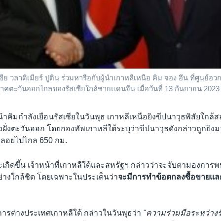
ีย วลาดิเมียร์ ปูติน ร่วมหารือกับผู้นำเกาหลีเหนือ คิม จอง อึน ที่ศูนย์
ตะวันออกไกลของรัสเซียใกล้ชายแดนจีน เมื่อวันที่ 13 กันยายน 2023
ผู้นำคิมกำลังเยือนรัสเซียในวันพุธ เกาหลีเหนือยิงขีปนาวุธพิสัยใกล้
ฝั่งตะวันออก โดยกองทัพเกาหลีใต้ระบุว่าขีปนาวุธดังกล่าวถูกยิง
ะลอยไปไกล 650 กม.
กิดขึ้น เจ้าหน้าที่เกาหลีใต้และสหรัฐฯ กล่าวว่าจะจับตามองการพ
ย่างใกล้ชิด โดยเฉพาะในประเด็นว่า
จะมีการทำข้อตกลงซื้อขายแลก
ต่างประเทศเกาหลีใต้ กล่าวในวันพุธว่า
"ความร่วมมือระหว่างร