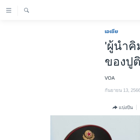
ลิ้งค์
เชื่อม
ค้นหา
ต่อ
หน้าหลัก
เอเชีย
ข้าม
โลก
'ผู้นำ
ไป
เอเชีย
เนื้อหา
ของปูต
หลัก
สหรัฐฯ
ข้าม
ไทย
ไป
VOA
หน้า
ธุรกิจ
หลัก
กันยายน 13, 256
วิทยาศาสตร์
ข้าม
ไป
สังคมและสุขภาพ
แบ่งปัน
ที่
ไลฟ์สไตล์
การ
ตรวจสอบข่าว
ค้นหา