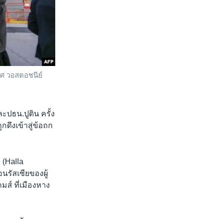
กาศ วอสตอชนีย์
ะปธน.ปูติน ครั้ง
กดึงเข้าสู่ข้อถก
 (Halla
นรัสเซียของผู้
มส์ ที่เมืองหาง