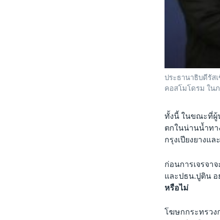
ประธานาธิบดีรัสเซ
คอสโมโดรม ในภาค
ทั้งนี้ ในขณะที่
ตกในน่านน้ำทาง
กรุงเปียงยางแล
ก่อนการเจรจาจะเ
และปธน.ปูติน อ
หรือไม่
โฆษกกระทรวงการ