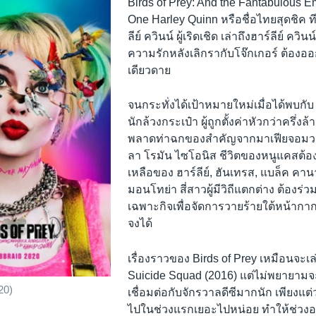
Birds of Prey: And the Fantabulous E
One Harley Quinn หรือชื่อไทยสุดชิค ที
ลีย์ ควินน์ ผู้เริดเชิด เล่าถึงฮาร์ลีย์ ควิน
ความรักหลังเลิกรากับโจ๊กเกอร์ ต้อง
เดียวดาย
จนกระทั่งได้เป้าหมายใหม่เมื่อได้พบกับ
นักล้วงกระเป๋า ผู้ถูกตั้งค่าหัวกว่าครึ่ง
พลาดท่าฉกของสำคัญจากมาเฟียจอมว
ลา โรมัน ไซโอนิส ชีวิตของหนูแคสต้อ
เหลือของ ฮาร์ลีย์, ฮันเทรส, แบล็ค คานา
มอนโทย่า สี่สาวผู้มีวิถีแตกต่าง ต้องร่
เฉพาะกิจเพื่อจัดการวายร้ายใต้หน้ากา
จงได้
เรื่องราวของ Birds of Prey เหมือนจะเล
Suicide Squad (2016) แต่ไม่พยายามจะ
20)
เชื่อมต่อกับจักรวาลดีซีมากนัก เพียงแต่ว่
ไปในช่วงแรกเยอะไปหน่อย ทำให้ช่วง