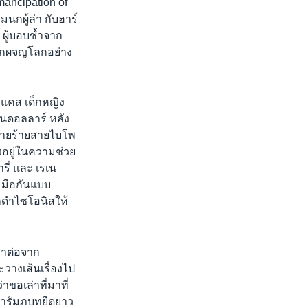
mancipation of
มนกผู้ล่า กับฮาร์
น์ ผู้บอบช้ำจาก
ออกผจญโลกอย่าง
 แคส เด็กหญิง
ล้านดอลลาร์ หลัง
ายร้ายสายไบโพ
งอยู่ในความช่วย
รี่ และ เรเน
วมมือกันแบบ
กดำไซโอนิสให้
่าต่อจาก
วางเส้นเรื่องไป
าขอเล่าที่มาที่
อารัมภบทยืดยาว