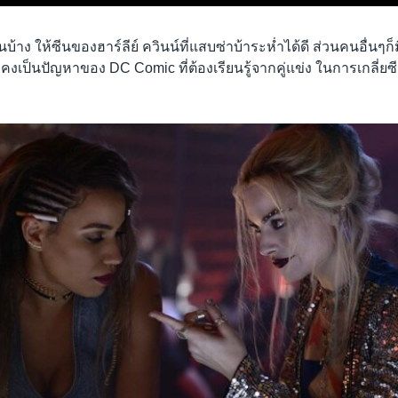
นบ้าง ให้ซีนของฮาร์ลีย์ ควินน์ที่แสบซ่าบ้าระห่ำได้ดี ส่วนคนอื่นๆก็
ังคงเป็นปัญหาของ DC Comic ที่ต้องเรียนรู้จากคู่แข่ง ในการเกลี่ย