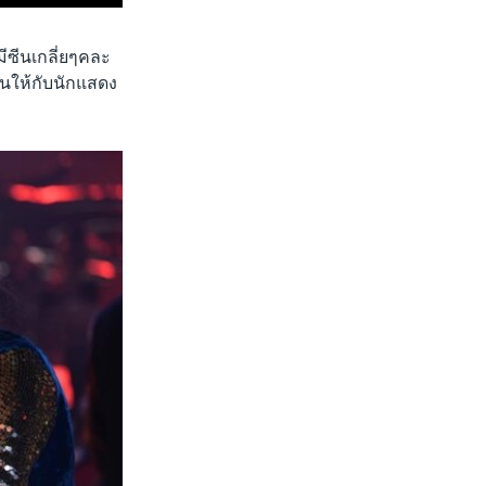
มีซีนเกลี่ยๆคละ
ซีนให้กับนักแสดง