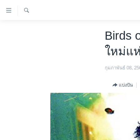
ลิ้งค์
เชื่อม
ค้นหา
ต่อ
หน้าหลัก
Birds 
ข้าม
โลก
ไป
ใหม่แห
เอเชีย
เนื้อหา
หลัก
สหรัฐฯ
ข้าม
กุมภาพันธ์ 08, 25
ไทย
ไป
หน้า
ธุรกิจ
แบ่งปัน
หลัก
วิทยาศาสตร์
ข้าม
ไป
สังคมและสุขภาพ
ที่
ไลฟ์สไตล์
การ
ตรวจสอบข่าว
ค้นหา