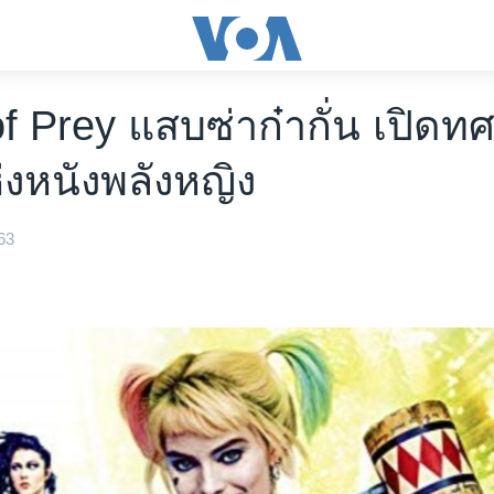
of Prey แสบซ่าก๋ากั่น เปิด
่งหนังพลังหญิง
63