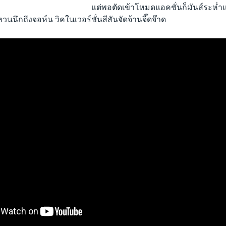
แต่พอตัดเข้าโหมดแอคชั่นก็มันส์ระห่ำ
วนนึกถึงจอห์น วิคในเวอร์ชั่นสีสันจัดจ้านจี๊ดจ๊าด