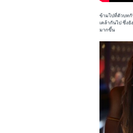
ข้ามไปที่ตัวบทกั
เคล้ากันไป ซึ่งย
มากขึ้น