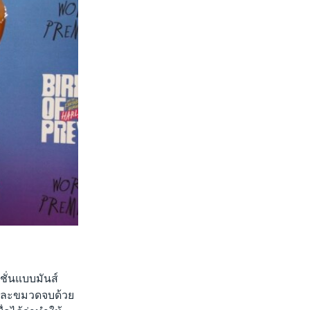
คชั่นแบบมันส์
 และขมวดจบด้วย