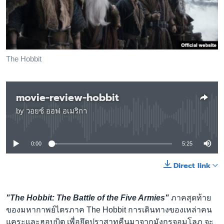
เรียนรู้ภาษาอังกฤษ
พอดคาสต์
ติดตามเรา
The Hobbit
movie-review-hobbit
เลือกภาษา
by
วอยซ์ ออฟ อเมริกา
No media source currently available
0:00
5:25
Direct link
"The Hobbit: The Battle of the Five Armies"
ภาคสุดท้าย
ของมหากาพย์ไตรภาค The Hobbit การเดินทางของเหล่าคน
แคระและฮอบบิต เพื่อยึดปราสาทคืนมาจากมังกรจอมโลภ จะ