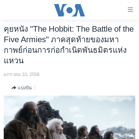
ลิ้งค์
เชื่อม
ต่อ
คุยหนัง "The Hobbit: The Battle of the
หน้าหลัก
ข้าม
Five Armies" ภาคสุดท้ายของมหา
ไป
โลก
กาพย์ก่อนการก่อกำเนิดพันธมิตรแห่ง
เนื้อหา
เอเชีย
หลัก
แหวน
สหรัฐฯ
ข้าม
ไป
มกราคม 10, 2558
ไทย
หน้า
ธุรกิจ
แบ่งปัน
หลัก
ข้าม
วิทยาศาสตร์
ไป
สังคมและสุขภาพ
ที่
การ
ไลฟ์สไตล์
ค้นหา
ตรวจสอบข่าว