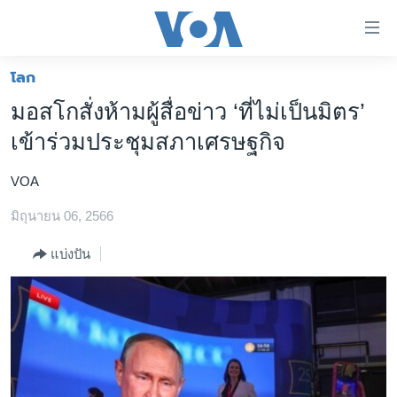
ลิ้งค์
เชื่อม
ต่อ
โลก
หน้าหลัก
ข้าม
มอสโกสั่งห้ามผู้สื่อข่าว ‘ที่ไม่เป็นมิตร’
ไป
โลก
เข้าร่วมประชุมสภาเศรษฐกิจ
เนื้อหา
เอเชีย
หลัก
VOA
สหรัฐฯ
ข้าม
ไป
มิถุนายน 06, 2566
ไทย
หน้า
ธุรกิจ
แบ่งปัน
หลัก
ข้าม
วิทยาศาสตร์
ไป
สังคมและสุขภาพ
ที่
การ
ไลฟ์สไตล์
ค้นหา
ตรวจสอบข่าว