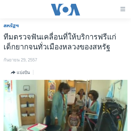
ลิ้งค์
เชื่อม
ต่อ
สหรัฐฯ
หน้าหลัก
ข้าม
ทีมตรวจฟันเคลื่อนที่ให้บริการฟรีแก่
ไป
โลก
เด็กยากจนทั่วเมืองหลวงของสหรัฐ
เนื้อหา
เอเชีย
หลัก
กันยายน 29, 2557
สหรัฐฯ
ข้าม
ไป
ไทย
แบ่งปัน
หน้า
ธุรกิจ
หลัก
ข้าม
วิทยาศาสตร์
ไป
สังคมและสุขภาพ
ที่
การ
ไลฟ์สไตล์
ค้นหา
ตรวจสอบข่าว