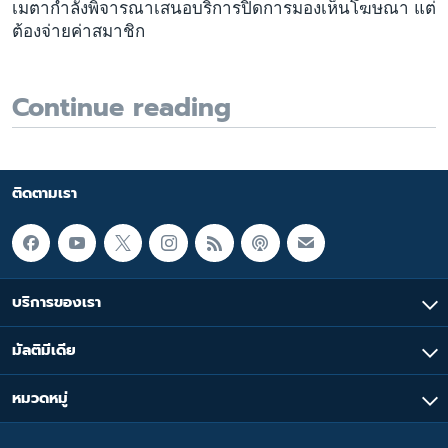
เมตากำลังพิจารณาเสนอบริการปิดการมองเห็นโฆษณา แต่
ต้องจ่ายค่าสมาชิก
Continue reading
ติดตามเรา
บริการของเรา
มัลติมีเดีย
หมวดหมู่