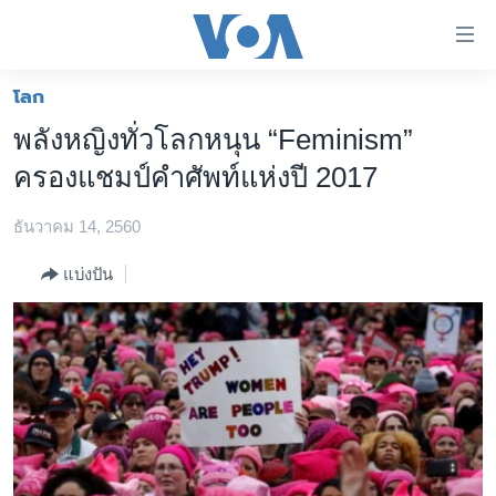
ลิ้งค์
เชื่อม
ต่อ
โลก
หน้าหลัก
ข้าม
พลังหญิงทั่วโลกหนุน “Feminism”
ไป
โลก
ครองแชมป์คำศัพท์แห่งปี 2017
เนื้อหา
เอเชีย
หลัก
ธันวาคม 14, 2560
สหรัฐฯ
ข้าม
ไป
ไทย
แบ่งปัน
หน้า
ธุรกิจ
หลัก
ข้าม
วิทยาศาสตร์
ไป
สังคมและสุขภาพ
ที่
การ
ไลฟ์สไตล์
ค้นหา
ตรวจสอบข่าว