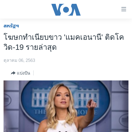
ลิ้งค์
เชื่อม
ต่อ
สหรัฐฯ
หน้าหลัก
ข้าม
โฆษกทำเนียบขาว 'แมคเอนานี' ติดโค
ไป
โลก
วิด-19 รายล่าสุด
เนื้อหา
เอเชีย
หลัก
ตุลาคม 06, 2563
สหรัฐฯ
ข้าม
ไป
ไทย
แบ่งปัน
หน้า
ธุรกิจ
หลัก
ข้าม
วิทยาศาสตร์
ไป
สังคมและสุขภาพ
ที่
การ
ไลฟ์สไตล์
ค้นหา
ตรวจสอบข่าว