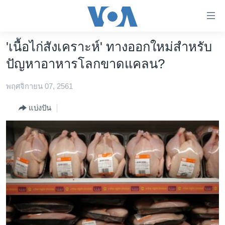
ลิ้งค์
เชื่อม
ต่อ
'เนื้อไก่สังเคราะห์' ทางออกใหม่สำหรับ
หน้าหลัก
ข้าม
ปัญหาอาหารโลกขาดแคลน?
ไป
โลก
เนื้อหา
พฤศจิกายน 07, 2561
เอเชีย
หลัก
สหรัฐฯ
ข้าม
แบ่งปัน
ไป
ไทย
หน้า
ธุรกิจ
หลัก
ข้าม
วิทยาศาสตร์
ไป
สังคมและสุขภาพ
ที่
การ
ไลฟ์สไตล์
ค้นหา
ตรวจสอบข่าว