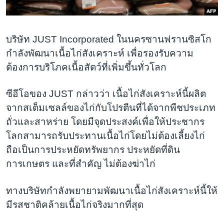
เรียนรู้ภาษาอังกฤษ
พอดคาสต์
บริษัท JUST Incorporated ในนครซานฟรานซิสโก
กำลังพัฒนาเนื้อไก่สังเคราะห์ เพื่อรองรับความ
ติดตามเรา
ต้องการบริโภคเนื้อสัตว์ที่เพิ่มขึ้นทั่วโลก
ซีอีโอของ JUST กล่าวว่า เนื้อไก่สังเคราะห์นี้ผลิต
เลือกภาษา
จากสเต็มเซลล์ของไก่กับโปรตีนที่ได้จากพืชประเภท
ถั่วและสาหร่าย โดยมีจุดประสงค์เพื่อให้ประชากร
โลกสามารถรับประทานเนื้อไก่โดยไม่ต้องเลี้ยงไก่
ถือเป็นการประหยัดทรัพยากร ประหยัดที่ดิน
การเกษตร และที่สำคัญ ไม่ต้องฆ่าไก่
ทางบริษัทกำลังพยายามพัฒนาเนื้อไก่สังเคราะห์นี้ให้
มีรสชาติคล้ายเนื้อไก่จริงมากที่สุด