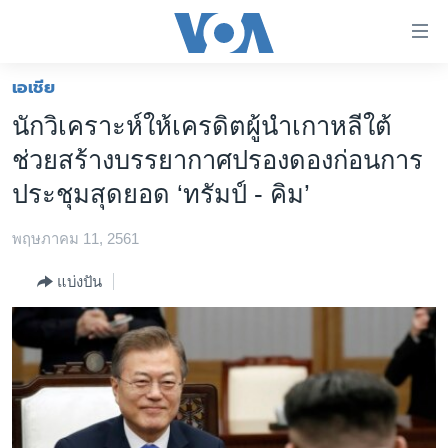
ลิ้งค์
เชื่อม
ต่อ
เอเชีย
หน้าหลัก
ข้าม
นักวิเคราะห์ให้เครดิตผู้นำเกาหลีใต้
ไป
โลก
ช่วยสร้างบรรยากาศปรองดองก่อนการ
เนื้อหา
เอเชีย
หลัก
ประชุมสุดยอด ‘ทรัมป์ - คิม’
สหรัฐฯ
ข้าม
ไป
พฤษภาคม 11, 2561
ไทย
หน้า
ธุรกิจ
แบ่งปัน
หลัก
ข้าม
วิทยาศาสตร์
ไป
สังคมและสุขภาพ
ที่
การ
ไลฟ์สไตล์
ค้นหา
ตรวจสอบข่าว