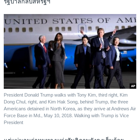
รัฐบาลกลับสหรัฐฯ
President Donald Trump walks with Tony Kim, third right, Kim
Dong Chul, right, and Kim Hak Song, behind Trump, the three
Americans detained in North Korea, as they arrive at Andrews Air
Force Base in Md., May 10, 2018. Walking with Trump is Vice
President