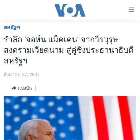
ลิ้งค์
เชื่อม
ต่อ
สหรัฐฯ
หน้าหลัก
ข้าม
รำลึก 'จอห์น แม็คเคน' จากวีรบุรุษ
ไป
โลก
สงครามเวียดนาม สู่คู่ชิงประธานาธิบดี
เนื้อหา
เอเชีย
หลัก
สหรัฐฯ
สหรัฐฯ
ข้าม
ไป
สิงหาคม 27, 2561
ไทย
หน้า
ธุรกิจ
แบ่งปัน
หลัก
ข้าม
วิทยาศาสตร์
ไป
สังคมและสุขภาพ
ที่
การ
ไลฟ์สไตล์
ค้นหา
ตรวจสอบข่าว