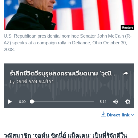
เรียนรู้ภาษาอังกฤษ
พอดคาสต์
ติดตามเรา
U.S. Republican presidential nominee Senator John McCain (R-
AZ) speaks at a campaign rally in Defiance, Ohio October 30,
2008.
เลือกภาษา
รำลึกชีวิตวีรบุรุษสงครามเวียดนาม 'วุฒิสมาชิก จอห์น แม็คเคน'
by
วอยซ์ ออฟ อเมริกา
No media source currently available
0:00
5:14
Direct link
วุฒิสมาชิก 'จอห์น ซิดนี่ย์ แม็คเคน' เป็นที่รู้จักดีใน