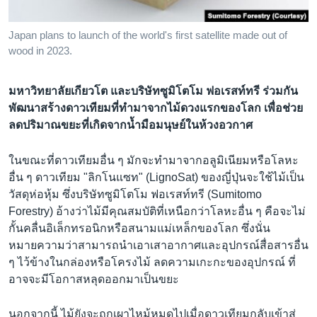
เรียนรู้ภาษาอังกฤษ
พอดคาสต์
Japan plans to launch of the world's first satellite made out of
wood in 2023.
ติดตามเรา
มหาวิทยาลัยเกียวโต และบริษัทซูมิโตโม ฟอเรสท์ทรี ร่วมกัน
พัฒนาสร้างดาวเทียมที่ทำมาจากไม้ดวงแรกของโลก เพื่อช่วย
ลดปริมาณขยะที่เกิดจากน้ำมือมนุษย์ในห้วงอวกาศ
เลือกภาษา
ในขณะที่ดาวเทียมอื่น ๆ มักจะทำมาจากอลูมิเนียมหรือโลหะ
อื่น ๆ ดาวเทียม "ลิกโนแซท" (LignoSat) ของญี่ปุ่นจะใช้ไม้เป็น
วัสดุห่อหุ้ม ซึ่งบริษัทซูมิโตโม ฟอเรสท์ทรี (Sumitomo
Forestry) อ้างว่าไม้มีคุณสมบัติที่เหนือกว่าโลหะอื่น ๆ คือจะไม่
กั้นคลื่นอิเล็กทรอนิกหรือสนามแม่เหล็กของโลก ซึ่งนั่น
หมายความว่าสามารถนำเอาเสาอากาศและอุปกรณ์สื่อสารอื่น
ๆ ไว้ข้างในกล่องหรือโครงไม้ ลดความเกะกะของอุปกรณ์ ที่
อาจจะมีโอกาสหลุดออกมาเป็นขยะ
นอกจากนี้ ไม้ยังจะถูกเผาไหม้หมดไปเมื่อดาวเทียมกลับเข้าสู่