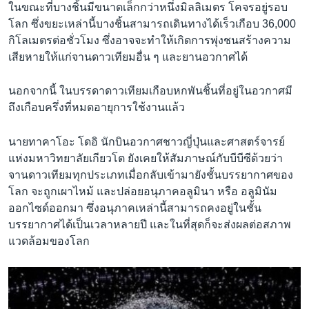
ในขณะที่บางชิ้นมีขนาดเล็กกว่าหนึ่งมิลลิเมตร โคจรอยู่รอบ
โลก ซึ่งขยะเหล่านี้บางชิ้นสามารถเดินทางได้เร็วเกือบ 36,000
กิโลเมตรต่อชั่วโมง ซึ่งอาจจะทำให้เกิดการพุ่งชนสร้างความ
เสียหายให้แก่จานดาวเทียมอื่น ๆ และยานอวกาศได้
นอกจากนี้ ในบรรดาดาวเทียมเกือบหกพันชิ้นที่อยู่ในอวกาศมี
ถึงเกือบครึ่งที่หมดอายุการใช้งานแล้ว
นายทาคาโอะ โดอิ นักบินอวกาศชาวญี่ปุ่นและศาสตร์จารย์
แห่งมหาวิทยาลัยเกียวโต ยังเคยให้สัมภาษณ์กับบีบีซีด้วยว่า
จานดาวเทียมทุกประเภทเมื่อกลับเข้ามายังชั้นบรรยากาศของ
โลก จะถูกเผาไหม้ และปล่อยอนุภาคอลูมินา หรือ อลูมินัม
ออกไซด์ออกมา ซึ่งอนุภาคเหล่านี้สามารถคงอยู่ในชั้น
บรรยากาศได้เป็นเวลาหลายปี และในที่สุดก็จะส่งผลต่อสภาพ
แวดล้อมของโลก