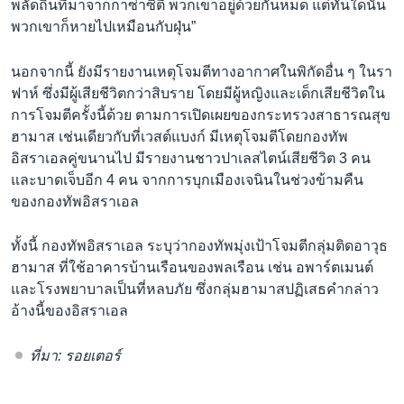
พลัดถิ่นที่มาจากกาซ่าซิตี้ พวกเขาอยู่ด้วยกันหมด แต่ทันใดนั้น
พวกเขาก็หายไปเหมือนกับฝุ่น”
นอกจากนี้ ยังมีรายงานเหตุโจมตีทางอากาศในพิกัดอื่น ๆ ในรา
ฟาห์ ซึ่งมีผู้เสียชีวิตกว่าสิบราย โดยมีผู้หญิงและเด็กเสียชีวิตใน
การโจมตีครั้งนี้ด้วย ตามการเปิดเผยของกระทรวงสาธารณสุข
ฮามาส เช่นเดียวกับที่เวสต์แบงก์ มีเหตุโจมตีโดยกองทัพ
อิสราเอลคู่ขนานไป มีรายงานชาวปาเลสไตน์เสียชีวิต 3 คน
และบาดเจ็บอีก 4 คน จากการบุกเมืองเจนินในช่วงข้ามคืน
ของกองทัพอิสราเอล
ทั้งนี้ กองทัพอิสราเอล ระบุว่ากองทัพมุ่งเป้าโจมตีกลุ่มติดอาวุธ
ฮามาส ที่ใช้อาคารบ้านเรือนของพลเรือน เช่น อพาร์ตเมนต์
และโรงพยาบาลเป็นที่หลบภัย ซึ่งกลุ่มฮามาสปฏิเสธคำกล่าว
อ้างนี้ของอิสราเอล
ที่มา: รอยเตอร์