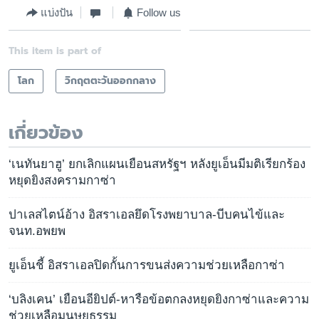
แบ่งปัน
Follow us
This item is part of
โลก
วิกฤตตะวันออกกลาง
เกี่ยวข้อง
‘เนทันยาฮู’ ยกเลิกแผนเยือนสหรัฐฯ หลังยูเอ็นมีมติเรียกร้อง
หยุดยิงสงครามกาซ่า
ปาเลสไตน์อ้าง อิสราเอลยึดโรงพยาบาล-บีบคนไข้และ
จนท.อพยพ
ยูเอ็นชี้ อิสราเอลปิดกั้นการขนส่งความช่วยเหลือกาซ่า
‘บลิงเคน’ เยือนอียิปต์-หารือข้อตกลงหยุดยิงกาซ่าและความ
ช่วยเหลือมนุษยธรรม