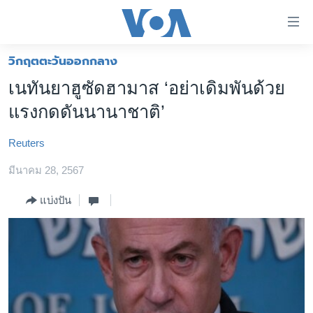
ลิ้งค์
เชื่อม
ต่อ
วิกฤตตะวันออกกลาง
หน้าหลัก
ข้าม
เนทันยาฮูซัดฮามาส ‘อย่าเดิมพันด้วย
ไป
โลก
แรงกดดันนานาชาติ’
เนื้อหา
เอเชีย
หลัก
Reuters
สหรัฐฯ
ข้าม
ไป
มีนาคม 28, 2567
ไทย
หน้า
ธุรกิจ
แบ่งปัน
หลัก
ข้าม
วิทยาศาสตร์
ไป
สังคมและสุขภาพ
ที่
การ
ไลฟ์สไตล์
ค้นหา
ตรวจสอบข่าว