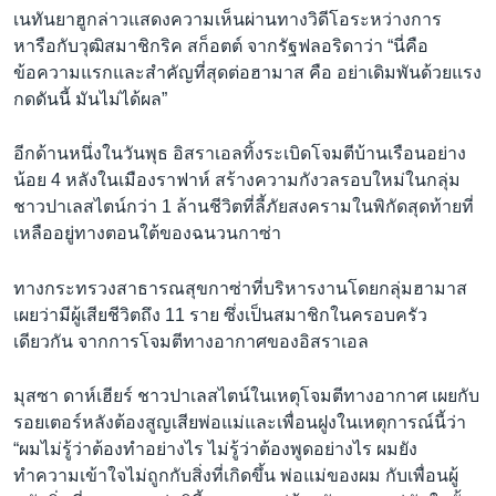
เนทันยาฮูกล่าวแสดงความเห็นผ่านทางวิดีโอระหว่างการ
หารือกับวุฒิสมาชิกริค สก็อตต์ จากรัฐฟลอริดาว่า “นี่คือ
ข้อความแรกและสำคัญที่สุดต่อฮามาส คือ อย่าเดิมพันด้วยแรง
กดดันนี้ มันไม่ได้ผล”
อีกด้านหนึ่งในวันพุธ อิสราเอลทิ้งระเบิดโจมตีบ้านเรือนอย่าง
น้อย 4 หลังในเมืองราฟาห์ สร้างความกังวลรอบใหม่ในกลุ่ม
ชาวปาเลสไตน์กว่า 1 ล้านชีวิตที่ลี้ภัยสงครามในพิกัดสุดท้ายที่
เหลืออยู่ทางตอนใต้ของฉนวนกาซ่า
ทางกระทรวงสาธารณสุขกาซ่าที่บริหารงานโดยกลุ่มฮามาส
เผยว่ามีผู้เสียชีวิตถึง 11 ราย ซึ่งเป็นสมาชิกในครอบครัว
เดียวกัน จากการโจมตีทางอากาศของอิสราเอล
มุสซา ดาห์เฮียร์ ชาวปาเลสไตน์ในเหตุโจมตีทางอากาศ เผยกับ
รอยเตอร์หลังต้องสูญเสียพ่อแม่และเพื่อนฝูงในเหตุการณ์นี้ว่า
“ผมไม่รู้ว่าต้องทำอย่างไร ไม่รู้ว่าต้องพูดอย่างไร ผมยัง
ทำความเข้าใจไม่ถูกกับสิ่งที่เกิดขึ้น พ่อแม่ของผม กับเพื่อนผู้