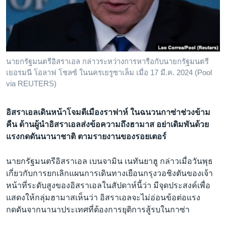
เรียนรู้ภาษาอังกฤษ
พอดคาสต์
ติดตามเรา
นายกรัฐมนตรีอิสราเอล กล่าวระหว่างการหารือกับนายกรัฐมนตรี
เยอรมนี โอลาฟ โชลซ์ ในนครเยรูซาเล็ม เมื่อ 17 มี.ค. 2024 (Pool
via REUTERS)
เลือกภาษา
อิสราเอลเดินหน้าโจมตีเมืองราฟาห์ ในฉนวนกาซ่าช่วงข้าม
คืน ด้านผู้นำอิสราเอลส่งข้อความถึงฮามาส อย่าเดิมพันด้วย
แรงกดดันนานาชาติ ตามรายงานของรอยเตอร์
นายกรัฐมนตรีอิสราเอล เบนจามิน เนทันยาฮู กล่าวเมื่อวันพุธ
เกี่ยวกับการยกเลิกแผนการเดินทางเยือนกรุงวอชิงตันของเจ้า
หน้าที่ระดับสูงของอิสราเอลในสัปดาห์นี้ว่า มีจุดประสงค์เพื่อ
แสดงให้กลุ่มฮามาสเห็นว่า อิสราเอลจะไม่อ่อนข้อต่อแรง
กดดันจากนานาประเทศที่ต้องการยุติการสู้รบในกาซ่า