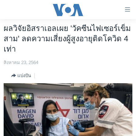
ลิ้งค์
เชื่อม
ต่อ
ผลวิจัยอิสราเอลเผย 'วัคซีนไฟเซอร์เข็ม
หน้าหลัก
ข้าม
สาม' ลดความเสี่ยงผู้สูงอายุติดโควิด 4
ไป
โลก
เท่า
เนื้อหา
เอเชีย
หลัก
สิงหาคม 23, 2564
สหรัฐฯ
ข้าม
ไป
ไทย
แบ่งปัน
หน้า
ธุรกิจ
หลัก
ข้าม
วิทยาศาสตร์
ไป
สังคมและสุขภาพ
ที่
การ
ไลฟ์สไตล์
ค้นหา
ตรวจสอบข่าว