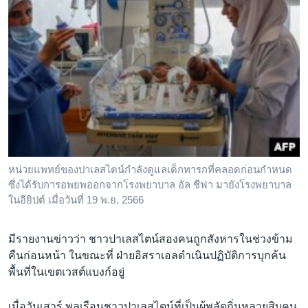
หน่วยแพทย์ของปาเลสไตน์กำลังดูแลเด็กทารกที่คลอดก่อนกำหนด
ซึ่งได้รับการอพยพออกจากโรงพยาบาล อัล ชีฟา มายังโรงพยาบาล
ในอียิปต์ เมื่อวันที่ 19 พ.ย. 2566
มีรายงานข่าวว่า ชาวปาเลสไตน์สองคนถูกสังหารในช่วงข้าม
คืนก่อนหน้า ในขณะที่ ฝ่ายอิสราเอลดำเนินปฏิบัติการบุกค้น
พื้นที่ในเขตเวสต์แบงก์อยู่
เมื่อวันเสาร์ พลเรือนชาวปาเลสไตน์ที่เป็นผู้พลัดถิ่นหลายสิบคน