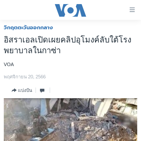
ลิ้งค์
เชื่อม
ต่อ
วิกฤตตะวันออกกลาง
หน้าหลัก
ข้าม
อิสราเอลเปิดเผยคลิปอุโมงค์ลับใต้โรง
ไป
โลก
พยาบาลในกาซ่า
เนื้อหา
เอเชีย
หลัก
VOA
สหรัฐฯ
ข้าม
ไป
พฤศจิกายน 20, 2566
ไทย
หน้า
ธุรกิจ
แบ่งปัน
หลัก
ข้าม
วิทยาศาสตร์
ไป
สังคมและสุขภาพ
ที่
การ
ไลฟ์สไตล์
ค้นหา
ตรวจสอบข่าว