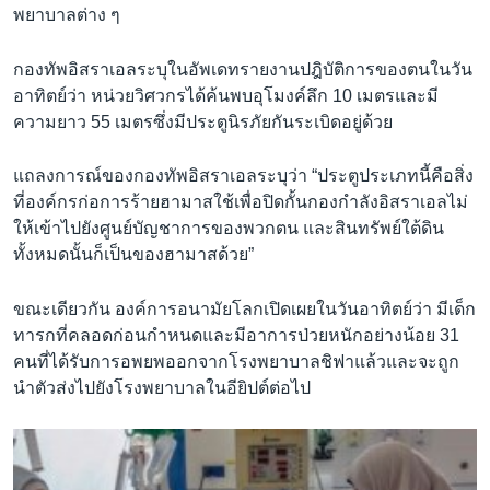
พยาบาลต่าง ๆ
กองทัพอิสราเอลระบุในอัพเดทรายงานปฎิบัติการของตนในวัน
อาทิตย์ว่า หน่วยวิศวกรได้ค้นพบอุโมงค์ลึก 10 เมตรและมี
ความยาว 55 เมตรซึ่งมีประตูนิรภัยกันระเบิดอยู่ด้วย
แถลงการณ์ของกองทัพอิสราเอลระบุว่า “ประตูประเภทนี้คือสิ่ง
ที่องค์กรก่อการร้ายฮามาสใช้เพื่อปิดกั้นกองกำลังอิสราเอลไม่
ให้เข้าไปยังศูนย์บัญชาการของพวกตน และสินทรัพย์ใต้ดิน
ทั้งหมดนั้นก็เป็นของฮามาสด้วย”
ขณะเดียวกัน องค์การอนามัยโลกเปิดเผยในวันอาทิตย์ว่า มีเด็ก
ทารกที่คลอดก่อนกำหนดและมีอาการป่วยหนักอย่างน้อย 31
คนที่ได้รับการอพยพออกจากโรงพยาบาลชิฟาแล้วและจะถูก
นำตัวส่งไปยังโรงพยาบาลในอียิปต์ต่อไป