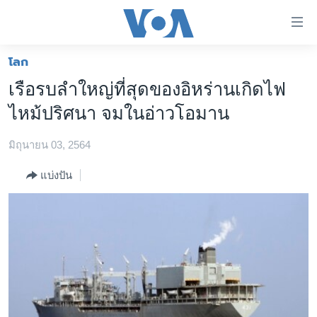
ลิ้งค์
เชื่อม
ต่อ
โลก
หน้าหลัก
ข้าม
เรือรบลำใหญ่ที่สุดของอิหร่านเกิดไฟ
ไป
โลก
ไหม้ปริศนา จมในอ่าวโอมาน
เนื้อหา
เอเชีย
หลัก
มิถุนายน 03, 2564
สหรัฐฯ
ข้าม
ไป
ไทย
แบ่งปัน
หน้า
ธุรกิจ
หลัก
ข้าม
วิทยาศาสตร์
ไป
สังคมและสุขภาพ
ที่
การ
ไลฟ์สไตล์
ค้นหา
ตรวจสอบข่าว