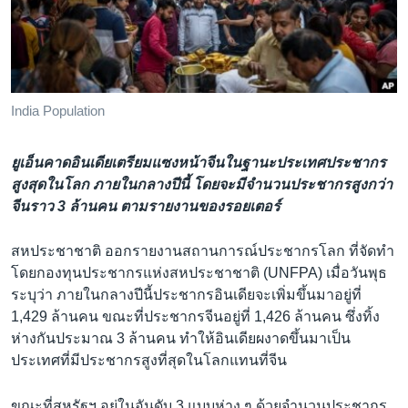
เรียนรู้ภาษาอังกฤษ
พอดคาสต์
ติดตามเรา
India Population
ยูเอ็นคาดอินเดียเตรียมแซงหน้าจีนในฐานะประเทศประชากร
เลือกภาษา
สูงสุดในโลก ภายในกลางปีนี้ โดยจะมีจำนวนประชากรสูงกว่า
จีนราว 3 ล้านคน ตามรายงานของรอยเตอร์
สหประชาชาติ ออกรายงานสถานการณ์ประชากรโลก ที่จัดทำ
โดยกองทุนประชากรแห่งสหประชาชาติ (UNFPA) เมื่อวันพุธ
ระบุว่า ภายในกลางปีนี้ประชากรอินเดียจะเพิ่มขึ้นมาอยู่ที่
1,429 ล้านคน ขณะที่ประชากรจีนอยู่ที่ 1,426 ล้านคน ซึ่งทิ้ง
ห่างกันประมาณ 3 ล้านคน ทำให้อินเดียผงาดขึ้นมาเป็น
ประเทศที่มีประชากรสูงที่สุดในโลกแทนที่จีน
ขณะที่สหรัฐฯ อยู่ในอันดับ 3 แบบห่าง ๆ ด้วยจำนวนประชากร