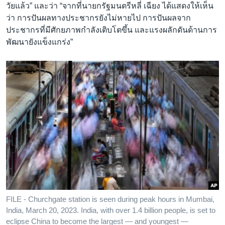
วัยแล้ว” และว่า “จากที่นายกรัฐมนตรีหลี่ เฉียง ได้แสดงให้เห็น
ว่า การปันผลทางประชากรยังไม่หายไป การปันผลจาก
ประชากรที่มีศักยภาพกำลังเติบโตขึ้น และแรงผลักดันด้านการ
พัฒนายังแข็งแกร่ง”
FILE - Churchgate station is seen during peak hours in Mumbai,
India, March 20, 2023. India, with over 1.4 billion people, is set to
eclipse China to become the largest — and youngest —