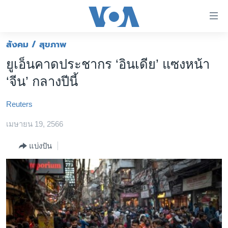
ลิ้งค์
เชื่อม
ต่อ
สังคม / สุขภาพ
หน้าหลัก
ข้าม
ยูเอ็นคาดประชากร ‘อินเดีย’ แซงหน้า
ไป
โลก
‘จีน’ กลางปีนี้
เนื้อหา
เอเชีย
หลัก
Reuters
สหรัฐฯ
ข้าม
ไป
เมษายน 19, 2566
ไทย
หน้า
ธุรกิจ
แบ่งปัน
หลัก
ข้าม
วิทยาศาสตร์
ไป
สังคมและสุขภาพ
ที่
การ
ไลฟ์สไตล์
ค้นหา
ตรวจสอบข่าว