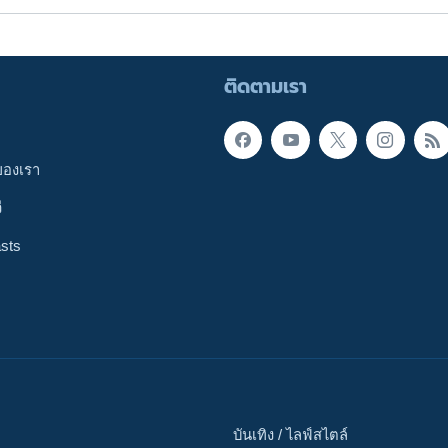
ติดตามเรา
ของเรา
ี
sts
บันเทิง / ไลฟ์สไตล์