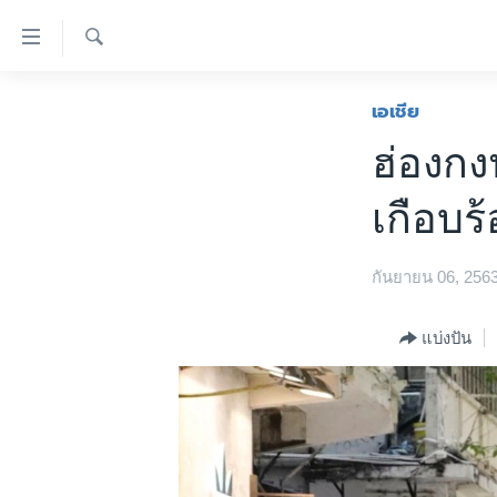
ลิ้งค์
เชื่อม
ค้นหา
ต่อ
หน้าหลัก
เอเชีย
ข้าม
โลก
ฮ่องกงป
ไป
เอเชีย
เนื้อหา
เกือบร
หลัก
สหรัฐฯ
ข้าม
ไทย
ไป
กันยายน 06, 256
หน้า
ธุรกิจ
หลัก
วิทยาศาสตร์
แบ่งปัน
ข้าม
ไป
สังคมและสุขภาพ
ที่
ไลฟ์สไตล์
การ
ตรวจสอบข่าว
ค้นหา