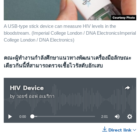
เรียนรู้ภาษาอังกฤษ
พอดคาสต์
A USB-type stick device can measure HIV levels in the
ติดตามเรา
bloodstream. (Imperial College London / DNA ElectronicsImperial
College London / DNA Electronics)
คณะผู้ทำงานกำลังศึกษาแนวทางพัฒนาเครื่องมือลักษณะ
เลือกภาษา
เดียวกันนี้ที่สามารถตรวจเชื้อไวรัสตับอักเสบ
HIV Device
by
วอยซ์ ออฟ อเมริกา
No media source currently available
0:00
2:01
Direct link