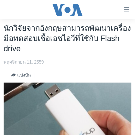
ลิ้งค์
เชื่อม
ต่อ
นักวิจัยจากอังกฤษสามารถพัฒนาเครื่อง
หน้าหลัก
ข้าม
มือทดสอบเชื้อเอชไอวีที่ใช้กับ Flash
ไป
โลก
drive
เนื้อหา
เอเชีย
หลัก
พฤศจิกายน 11, 2559
สหรัฐฯ
ข้าม
ไป
ไทย
แบ่งปัน
หน้า
ธุรกิจ
หลัก
ข้าม
วิทยาศาสตร์
ไป
สังคมและสุขภาพ
ที่
การ
ไลฟ์สไตล์
ค้นหา
ตรวจสอบข่าว