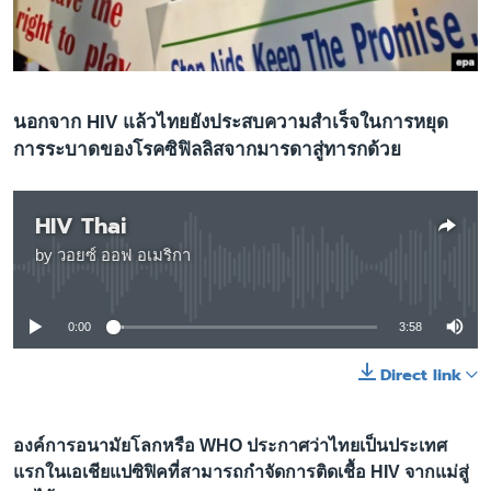
เรียนรู้ภาษาอังกฤษ
พอดคาสต์
ติดตามเรา
นอกจาก HIV แล้วไทยยังประสบความสำเร็จในการหยุด
การระบาดของโรคซิฟิลลิสจากมารดาสู่ทารกด้วย
เลือกภาษา
HIV Thai
by
วอยซ์ ออฟ อเมริกา
No media source currently available
0:00
3:58
Direct link
องค์การอนามัยโลกหรือ WHO ประกาศว่าไทยเป็นประเทศ
แรกในเอเชียแปซิฟิคที่สามารถกำจัดการติดเชื้อ HIV จากแม่สู่