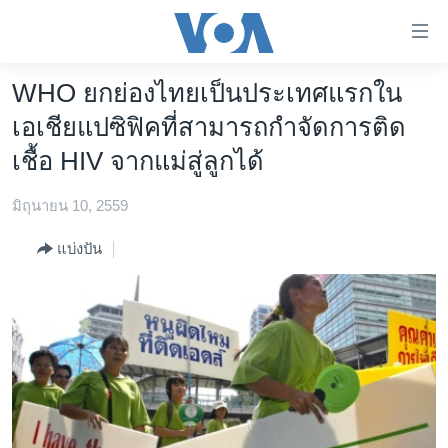
ลิ้งค์
เชื่อม
ต่อ
WHO ยกย่องไทยเป็นประเทศแรกใน
หน้าหลัก
ข้าม
เอเชียแปซิฟิคที่สามารถกำจัดการติด
ไป
โลก
เชื้อ HIV จากแม่สู่ลูกได้
เนื้อหา
เอเชีย
หลัก
มิถุนายน 10, 2559
สหรัฐฯ
ข้าม
ไป
ไทย
แบ่งปัน
หน้า
ธุรกิจ
หลัก
ข้าม
วิทยาศาสตร์
ไป
สังคมและสุขภาพ
ที่
การ
ไลฟ์สไตล์
ค้นหา
ตรวจสอบข่าว