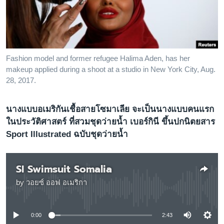
เรียนรู้ภาษาอังกฤษ
พอดคาสต์
ติดตามเรา
Fashion model and former refugee Halima Aden, has her
makeup applied during a shoot at a studio in New York City, Aug.
28, 2017.
เลือกภาษา
นางแบบอเมริกันเชื้อสายโซมาเลีย จะเป็นนางแบบคนแรก
ในประวัติศาสตร์ ที่สวมชุดว่ายน้ำ เบอร์กินี ขึ้นปกนิตยสาร
Sport Illustrated ฉบับชุดว่ายน้ำ
SI Swimsuit Somalia
by
วอยซ์ ออฟ อเมริกา
No media source currently available
0:00
2:43