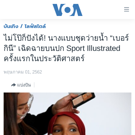
ลิ้งค์
เชื่อม
ต่อ
บันเทิง / ไลฟ์สไตล์
หน้าหลัก
ข้าม
ไม่โป๊ก็ปังได้! นางแบบชุดว่ายน้ำ “เบอร์
ไป
โลก
กินี” เฉิดฉายบนปก Sport Illustrated
เนื้อหา
เอเชีย
หลัก
ครั้งแรกในประวัติศาสตร์
สหรัฐฯ
ข้าม
ไป
พฤษภาคม 01, 2562
ไทย
หน้า
ธุรกิจ
แบ่งปัน
หลัก
ข้าม
วิทยาศาสตร์
ไป
สังคมและสุขภาพ
ที่
การ
ไลฟ์สไตล์
ค้นหา
ตรวจสอบข่าว