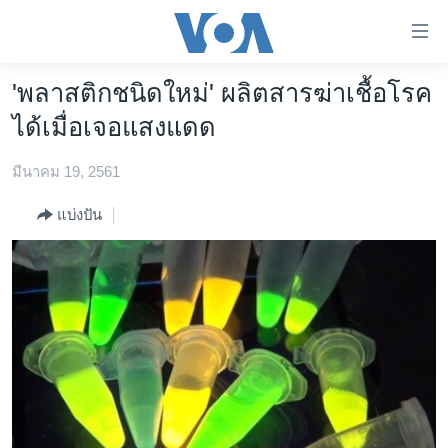
ลิ้งค์
เชื่อม
ต่อ
'พลาสติกชนิดใหม่' ผลิตสารฆ่าเชื้อโรค
หน้าหลัก
ข้าม
ได้เมื่อเจอแสงแดด
ไป
โลก
เนื้อหา
มีนาคม 19, 2561
เอเชีย
หลัก
สหรัฐฯ
ข้าม
แบ่งปัน
ไป
ไทย
หน้า
ธุรกิจ
หลัก
ข้าม
วิทยาศาสตร์
ไป
สังคมและสุขภาพ
ที่
การ
ไลฟ์สไตล์
ค้นหา
ตรวจสอบข่าว