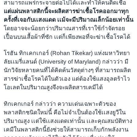
สามารถแพร่กระจายต่อไปได้เเละทำให้คนติดเชื้อ
แต่แผ่นพลาสติกนี้จะผลิตสารฆ่าเชื้อโรคออกมาทุก
ครั้งที่เจอกับเเสงแดด เเม้จะมีปริมาณเล็กน้อยเท่านั้น
โดยอาจจะน้อยกว่าปริมาณสารที่เราใช้กำจัดรอย
เปื้อนบนเสื้อผ้าที่ซัก เเต่ก็เพียงพอที่จะฆ่าเชื้อโรคได้
โรฮัน ทิกเคกเกอร์ (Rohan Tikekar) แห่งมหาวิทยา
ลัยเเมรี่แลนด์ (University of Maryland) กล่าวว่า มี
นักวิจัยหลายคนที่ได้คิดค้นวัสดุต่างๆ ที่สามารถผลิต
สารฆ่าเชื้อโรคได้ในตัวเอง แต่ต้องใช้แสงอุลตร้าไว
โอเลตในปริมาณสูงจึงจะผลิตสารเคมีได้
ทิกเคกเกอร์ กล่าวว่า ความเด่นเฉพาะตัวของ
พลาสติกชนิดใหม่นี้ คือไม่จำเป็นต้องใช้เเสงยูวีใน
ปริมาณสูง เเต่ใช้เเสงแดดเท่านั้น เเละคุณสมบัติทาง
เคมีในพลาสติกนี้ยังช่วยให้สามารถเก็บกักพลังงาน