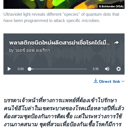
เรียนรู้ภาษาอังกฤษ
พอดคาสต์
Ultraviolet light reveals different "species" of quantum dots that
have been programmed to attack specific microbes.
ติดตามเรา
พลาสติกชนิดใหม่ผลิตสารฆ่าเชื้อโรคได้เมื่อเจอแสงแดด
by
วอยซ์ ออฟ อเมริกา
No media source currently available
เลือกภาษา
0:00
3:35
Direct link
บรรดาเจ้าหน้าที่ทางการเเพทย์ที่ต้องเข้าไปรักษา
คนไข้อีโบล่าในเขตระบาดของโรคเมื่อหลายปีที่แล้ว
ต้องสวมชุดป้องกันการติดเชื้อ เเต่ในระหว่างการใช้
งานภาคสนาม ชุดที่สวมเพื่อป้องกันเชื้อโรคก็มีการ