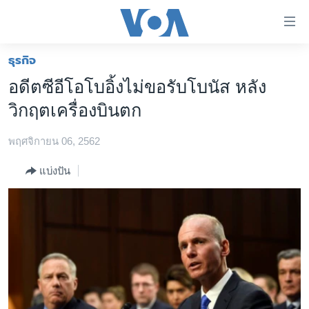
ลิ้งค์
เชื่อม
ต่อ
ธุรกิจ
หน้าหลัก
ข้าม
อดีตซีอีโอโบอิ้งไม่ขอรับโบนัส หลัง
ไป
โลก
วิกฤตเครื่องบินตก
เนื้อหา
เอเชีย
หลัก
พฤศจิกายน 06, 2562
สหรัฐฯ
ข้าม
ไป
ไทย
แบ่งปัน
หน้า
ธุรกิจ
หลัก
ข้าม
วิทยาศาสตร์
ไป
สังคมและสุขภาพ
ที่
การ
ไลฟ์สไตล์
ค้นหา
ตรวจสอบข่าว