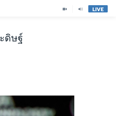
LIVE
ะดิษฐ์