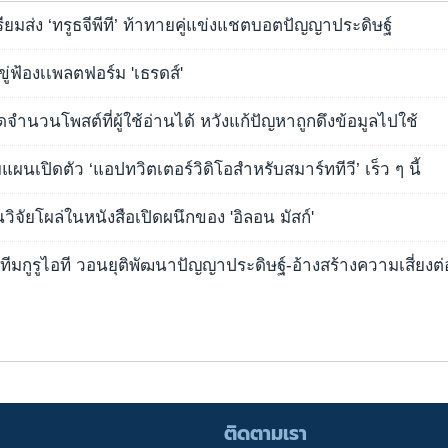
ตรียมส่ง ‘ทรูธจีพีที’ ท้าทายคู่แข่งแชตบอตปัญญาประดิษฐ์
ู่ฟ้องเเพลตฟอร์ม 'เธรดส์'
ัดจำนวนโพสต์ที่ผู้ใช้อ่านได้ หวังแก้ปัญหาถูกดึงข้อมูลไปใช้
มแผนเปิดตัว ‘แอปทวิตเตอร์วิดิโอสำหรับสมาร์ททีวี’ เร็ว ๆ นี้
วิจัยโผล่ในหนังสือเปิดผนึกของ 'อิลอน มัสก์'
นำทีมกูรูไอที วอนยุติพัฒนาปัญญาประดิษฐ์-อ้างสร้างความเสี่ยงต
ติดตามเรา