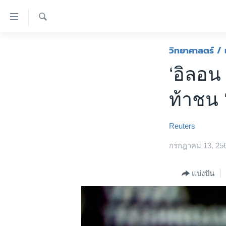
ลิ้งค์
เชื่อม
ค้นหา
ต่อ
หน้าหลัก
วิทยาศาสตร์ / 
ข้าม
โลก
‘อิลอน
ไป
เอเชีย
เนื้อหา
ท้าชน ‘
หลัก
สหรัฐฯ
ข้าม
ไทย
ไป
Reuters
หน้า
ธุรกิจ
หลัก
กรกฎาคม 13, 25
วิทยาศาสตร์
ข้าม
ไป
สังคมและสุขภาพ
แบ่งปัน
ที่
ไลฟ์สไตล์
การ
ตรวจสอบข่าว
ค้นหา