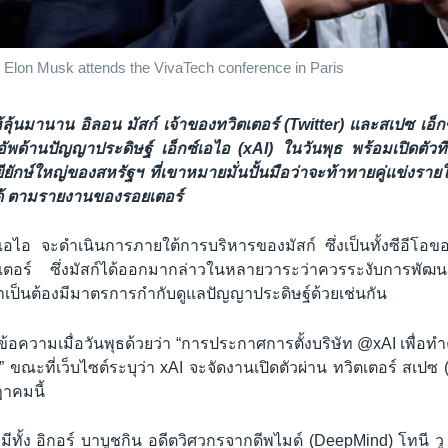
Elon Musk attends the VivaTech conference in Paris
ลุ้นมานาน อิลอน มัสก์ เจ้าของทวิตเตอร์ (Twitter) และสเปซ เอ็ก
ทอัพด้านปัญญาประดิษฐ์ เอ็กซ์เอไอ (xAI) ในวันพุธ พร้อมเปิดตัว
ยักษ์ใหญ่ของสหรัฐฯ ที่เขาหมายมั่นปั้นมือว่าจะท้าทายคู่แข่งราย
ด้ ตามรายงานของรอยเตอร์
พเอไอ จะดำเนินการภายใต้การบริหารของมัสก์ ซึ่งเป็นทั้งซีอีโอข
เตอร์ ซึ่งมัสก์ได้ออกมากล่าวในหลายวาระว่าควรระงับการพัฒ
ำเป็นต้องมีมาตรการกำกับดูแลปัญญาประดิษฐ์ด้วยเช่นกัน
ตข้อความเมื่อวันพุธด้วยว่า “การประกาศการตั้งบริษัท @xAI เพื่อทำ
” ขณะที่เว็บไซต์ระบุว่า xAI จะจัดงานเปิดตัวผ่าน ทวิตเตอร์ สเปซ 
ฎาคมนี้
ีทั้ง อิกอร์ บาบูชกิน อดีตวิศวกรจากดีพไมด์ (DeepMind) โทนี วู