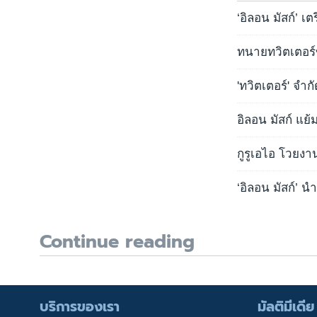
‘อิลอน มัสก์’ เ
ทนายทวิตเตอร์ข
'ทวิตเตอร์' จำก
อิลอน มัสก์ แย้
กูรูเอไอ โวยงาน
‘อิลอน มัสก์’ 
Continue reading
บริการของเรา
มัลติมีเดีย