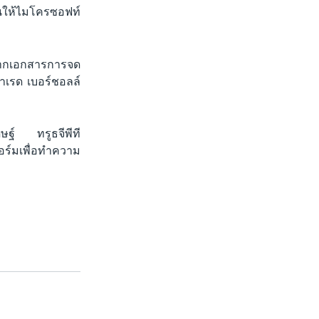
งานให้ไมโครซอฟท์
ิงจากเอกสารการจด
จาเรด เบอร์ชอลล์
ษฐ์ ทรูธจีพีที
อร์มเพื่อทำความ