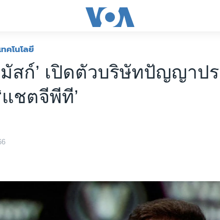
เทคโนโลยี
 มัสก์’ เปิดตัวบริษัทปัญญาปร
แชตจีพีที’
66