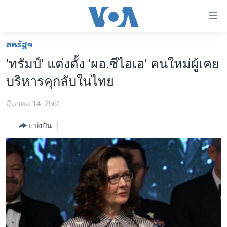
ลิ้งค์
เชื่อม
ต่อ
สหรัฐฯ
หน้าหลัก
ข้าม
'ทรัมป์' แต่งตั้ง 'ผอ.ซีไอเอ' คนใหม่ผู้เคย
ไป
โลก
บริหารคุกลับในไทย
เนื้อหา
เอเชีย
หลัก
มีนาคม 14, 2561
สหรัฐฯ
ข้าม
ไป
ไทย
แบ่งปัน
หน้า
ธุรกิจ
หลัก
ข้าม
วิทยาศาสตร์
ไป
สังคมและสุขภาพ
ที่
การ
ไลฟ์สไตล์
ค้นหา
ตรวจสอบข่าว