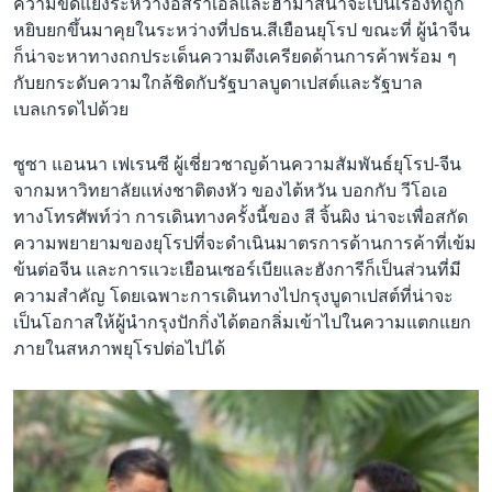
ความขัดแย้งระหว่างอิสราเอลและฮามาสน่าจะเป็นเรื่องที่ถูก
หยิบยกขึ้นมาคุยในระหว่างที่ปธน.สีเยือนยุโรป ขณะที่ ผู้นำจีน
ก็น่าจะหาทางถกประเด็นความตึงเครียดด้านการค้าพร้อม ๆ
กับยกระดับความใกล้ชิดกับรัฐบาลบูดาเปสต์และรัฐบาล
เบลเกรดไปด้วย
ซูซา แอนนา เฟเรนซี ผู้เชี่ยวชาญด้านความสัมพันธ์ยุโรป-จีน
จากมหาวิทยาลัยแห่งชาติตงหัว ของไต้หวัน บอกกับ วีโอเอ
ทางโทรศัพท์ว่า การเดินทางครั้งนี้ของ สี จิ้นผิง น่าจะเพื่อสกัด
ความพยายามของยุโรปที่จะดำเนินมาตรการด้านการค้าที่เข้ม
ข้นต่อจีน และการแวะเยือนเซอร์เบียและฮังการีก็เป็นส่วนที่มี
ความสำคัญ โดยเฉพาะการเดินทางไปกรุงบูดาเปสต์ที่น่าจะ
เป็นโอกาสให้ผู้นำกรุงปักกิ่งได้ตอกลิ่มเข้าไปในความแตกแยก
ภายในสหภาพยุโรปต่อไปได้