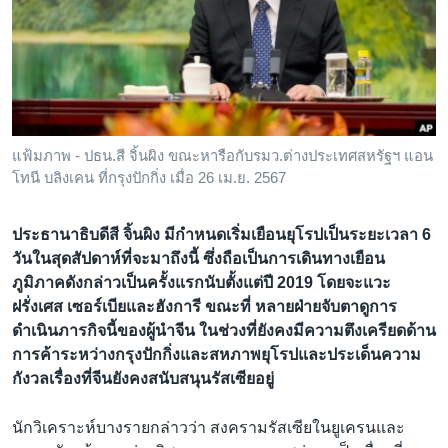
เรียนรู้ภาษาอังกฤษ
พอดคาสต์
ติดตามเรา
แฟ้มภาพ - ปธน.สี จิ้นผิง ขณะหารือกับรมว.ต่างประเทศสหรัฐฯ แอน
โทนี บลิงเคน ที่กรุงปักกิ่ง เมื่อ 26 เม.ย. 2567
เลือกภาษา
ประธานาธิบดีสี จิ้นผิง มีกำหนดเริ่มเยือนยุโรปเป็นระยะเวลา 6
วันในสุดสัปดาห์ที่จะมาถึงนี้ ซึ่งถือเป็นการเดินทางเยือน
ภูมิภาคดังกล่าวเป็นครั้งแรกนับตั้งแต่ปี 2019 โดยจะแวะ
ฝรั่งเศส เซอร์เบียและฮังการี ขณะที่ หลายฝ่ายจับตาดูการ
ดำเนินภารกิจนี้ของผู้นำจีน ในช่วงที่ยังคงมีความตึงเครียดด้าน
การค้าระหว่างกรุงปักกิ่งและสหภาพยุโรปและประเด็นความ
กังวลเรื่องที่จีนยังคงสนับสนุนรัสเซียอยู่
นักวิเคราะห์บางรายกล่าวว่า สงครามรัสเซียในยูเครนและ