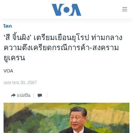
ลิ้งค์
เชื่อม
ต่อ
โลก
หน้าหลัก
ข้าม
‘สี จิ้นผิง’ เตรียมเยือนยุโรป ท่ามกลาง
ไป
โลก
ความตึงเครียดกรณีการค้า-สงคราม
เนื้อหา
เอเชีย
หลัก
ยูเครน
สหรัฐฯ
ข้าม
ไป
VOA
ไทย
หน้า
เมษายน 30, 2567
ธุรกิจ
หลัก
ข้าม
วิทยาศาสตร์
แบ่งปัน
ไป
สังคมและสุขภาพ
ที่
การ
ไลฟ์สไตล์
ค้นหา
ตรวจสอบข่าว