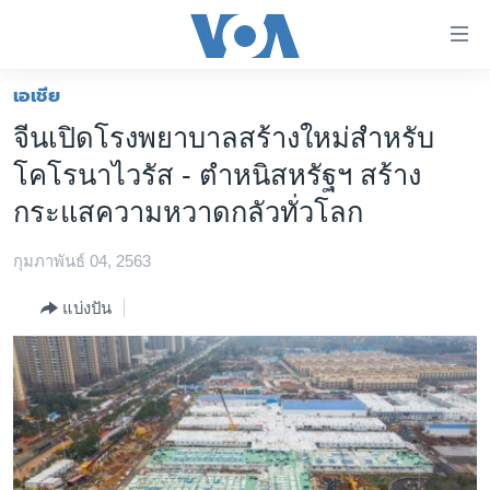
ลิ้งค์
เชื่อม
ต่อ
เอเชีย
หน้าหลัก
ข้าม
จีนเปิดโรงพยาบาลสร้างใหม่สำหรับ
ไป
โลก
โคโรนาไวรัส - ตำหนิสหรัฐฯ สร้าง
เนื้อหา
เอเชีย
หลัก
กระแสความหวาดกลัวทั่วโลก
สหรัฐฯ
ข้าม
ไป
กุมภาพันธ์ 04, 2563
ไทย
หน้า
ธุรกิจ
แบ่งปัน
หลัก
ข้าม
วิทยาศาสตร์
ไป
สังคมและสุขภาพ
ที่
การ
ไลฟ์สไตล์
ค้นหา
ตรวจสอบข่าว