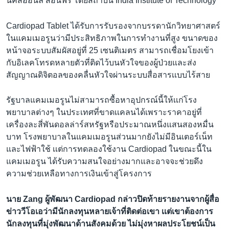
นิคส์ออนล์ สอนฟรี โดยสถาบัน India Institute of Technology
Cardiopad Tablet ได้รับการรับรองจากบรรดานักวิทยาศาสตร์
ในแคมเมอรูนว่ามีประสิทธิภาพในการทำงานที่สูง ขนาดของ
หน้าจอระบบสัมผัสอยู่ที่ 25 เซนติเมตร สามารถเชื่อมโยงเข้า
กับอิเลคโทรดหลายตัวที่ติดไว้บนหัวใจของผู้ป่วยและส่ง
สัญญาณดิจิตอลของคลื่นหัวใจผ่านระบบสื่อสารเเบบไร้สาย
รัฐบาลแคมเมอรูนไม่สามารถซื้อหาอุปกรณ์นี้ให้เเก่โรง
พยาบาลต่างๆ ในประเทศที่ขาดเเคลนได้เพราะราคาอยู่ที่
เครื่องละสี่พันดอลล่าร์สหรัฐหรือประมาณหนึ่งแสนสองหมื่น
บาท โรงพยาบาลในแคมเมอรูนส่วนมากยังไม่มีอินเตอร์เน็ท
และไฟฟ้าใช้ เเต่การทดลองใช้งาน Cardiopad ในขณะนี้ใน
แคมเมอรูน ได้รับความสนใจอย่างมากและอาจจะช่วยดึง
ความช่วยเหลือทางการเงินเข้าสู่โครงการ
นาย Zang ผู้พัฒนา Cardiopad กล่าวปิดท้ายรายงานจากผู้สื่อ
ข่าววีโอเอว่ามีนักลงทุนหลายเจ้าที่ติดต่อเขา เเต่เขาต้องการ
นักลงทุนที่มุ่งพัฒนาด้านสังคมด้วย ไม่มุ่งหาผลประโยชน์เป็น