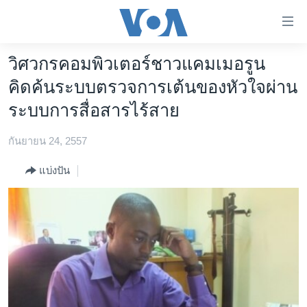
ลิ้งค์
เชื่อม
ต่อ
วิศวกรคอมพิวเตอร์ชาวแคมเมอรูน
หน้าหลัก
ข้าม
คิดค้นระบบตรวจการเต้นของหัวใจผ่าน
ไป
โลก
ระบบการสื่อสารไร้สาย
เนื้อหา
เอเชีย
หลัก
กันยายน 24, 2557
สหรัฐฯ
ข้าม
ไป
ไทย
แบ่งปัน
หน้า
ธุรกิจ
หลัก
ข้าม
วิทยาศาสตร์
ไป
สังคมและสุขภาพ
ที่
การ
ไลฟ์สไตล์
ค้นหา
ตรวจสอบข่าว