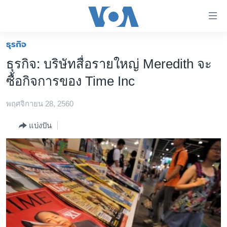
ลิ้งค์
เชื่อม
ต่อ
ธุรกิจ
หน้าหลัก
ข้าม
ธุรกิจ: บริษัทสื่อรายใหญ่ Meredith จะ
ไป
โลก
ซื้อกิจการของ Time Inc
เนื้อหา
เอเชีย
หลัก
พฤศจิกายน 28, 2560
สหรัฐฯ
ข้าม
ไป
ไทย
แบ่งปัน
หน้า
ธุรกิจ
หลัก
ข้าม
วิทยาศาสตร์
ไป
สังคมและสุขภาพ
ที่
การ
ไลฟ์สไตล์
ค้นหา
ตรวจสอบข่าว