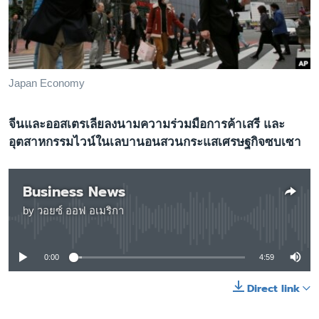
เรียนรู้ภาษาอังกฤษ
พอดคาสต์
ติดตามเรา
Japan Economy
จีนและออสเตรเลียลงนามความร่วมมือการค้าเสรี และ
เลือกภาษา
อุตสาหกรรมไวน์ในเลบานอนสวนกระแสเศรษฐกิจซบเซา
Business News
by
วอยซ์ ออฟ อเมริกา
No media source currently available
0:00
4:59
Direct link