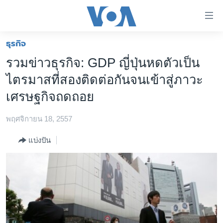
ลิ้งค์
เชื่อม
ต่อ
ธุรกิจ
หน้าหลัก
ข้าม
รวมข่าวธุรกิจ: GDP ญี่ปุ่นหดตัวเป็น
ไป
โลก
ไตรมาสที่สองติดต่อกันจนเข้าสู่ภาวะ
เนื้อหา
เอเชีย
หลัก
เศรษฐกิจถดถอย
สหรัฐฯ
ข้าม
ไป
พฤศจิกายน 18, 2557
ไทย
หน้า
ธุรกิจ
แบ่งปัน
หลัก
ข้าม
วิทยาศาสตร์
ไป
สังคมและสุขภาพ
ที่
การ
ไลฟ์สไตล์
ค้นหา
ตรวจสอบข่าว