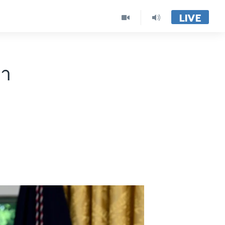
LIVE
พา