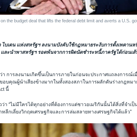
 the budget deal that lifts the federal debt limit and averts a U.S. g
 ไบเดน แห่งสหรัฐฯ ลงนามบังคับใช้กฎหมายระงับการตั้งเพดานหนี
และนำพาสหรัฐฯ รอดพ้นจากการผิดนัดชำระหนี้ภาครัฐได้ก่อนเส้น
ว่า การลงนามเกิดขึ้นเป็นการภายในก่อนจะประกาศแถลงการณ์เมื่อว
ขอบคุณผู้นำเสียงข้างมากในทั้งสองสภาในการผลักดันร่างกฎหมาย
t นี้
วว่า “ไม่มีใครได้ทุกอย่างที่ต้องการแต่ชาวอเมริกันนั้นได้สิ่งที่จำ
“เราหลีกเลี่ยงวิกฤตเศรษฐกิจและการล่มสลายทางเศรษฐกิจได้แล้ว”