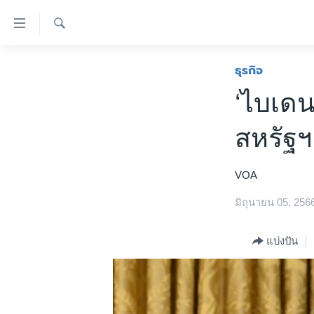
ลิ้งค์
เชื่อม
ค้นหา
ต่อ
หน้าหลัก
ธุรกิจ
ข้าม
โลก
‘ไบเดน
ไป
เอเชีย
เนื้อหา
สหรัฐฯ
หลัก
สหรัฐฯ
ข้าม
ไทย
ไป
VOA
หน้า
ธุรกิจ
หลัก
มิถุนายน 05, 256
วิทยาศาสตร์
ข้าม
ไป
สังคมและสุขภาพ
แบ่งปัน
ที่
ไลฟ์สไตล์
การ
ตรวจสอบข่าว
ค้นหา