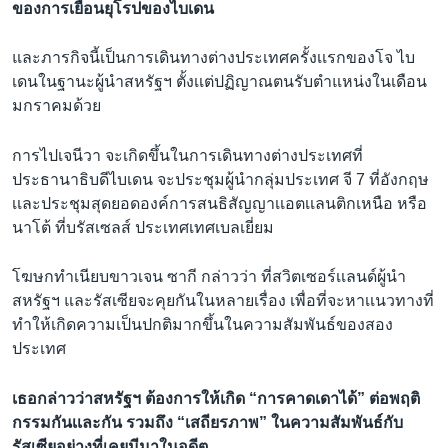
ของการเยือนยุโรปของไบเดน
และภารกิจนี้เป็นการเดินทางต่างประเทศครั้งเเรกของโจ ไบ
เดนในฐานะผู้นำสหรัฐฯ ตั้งเเต่ปฏิญาณตนรับตำแหน่งในเดือน
มกราคมด้วย
การไปเจนีวา จะเกิดขึ้นในการเดินทางต่างประเทศที่
ประธานาธิบดีไบเดน จะประชุมผู้นำกลุ่มประเทศ จี 7 ที่อังกฤษ
เเละประชุมสุดยอดองค์การสนธิสัญญาเเอตเเลนติกเหนือ หรือ
นาโต้ ที่บรัสเซลส์ ประเทศเทศเบลเยี่ยม
โฆษกทำเนียบขาวเจน ซากี กล่าวว่า ที่สวิตเซอร์เเลนด์​ผู้นำ
สหรัฐฯ และรัสเซียจะคุยกันในหลายเรื่อง เพื่อที่จะหาเเนวทางที่
ทำให้เกิดความเป็นปกติมากขึ้นในความสัมพันธ์ของสอง
ประเทศ
เธอกล่าวว่าสหรัฐฯ ต้องการให้เกิด “การคาดเดาได้” ต่อพฤติ
กรรมกันเเละกัน รวมถึง “เสถียรภาพ” ในความสัมพันธ์กับ
รัสเซียอย่างที่เคยมีมาในอดีต