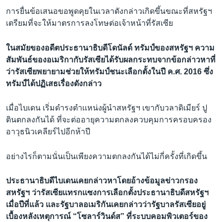
การยื่นข้อเสนอขอพูดคุยในเวลาดังกล่าวเกิดขึ้นขณะที่สหรัฐฯ
เตรียมที่จะให้มาตรการลงโทษต่อเจ้าหน้าที่รัสเซีย
ในสมัยของอดีตประธานาธิบดีโดนัลด์ ทรัมป์ของสหรัฐฯ ความ
สัมพันธ์ของอเมริกากับรัสเซียได้รับผลกระทบจากข้อกล่าวหาที่
ว่ารัสเซียพยายามช่วยให้ทรัมป์ชนะเลือกตั้งในปี ค.ศ. 2016 ซึ่ง
ทรัมป์ได้ปฏิเสธเรื่องดังกล่าว
เมื่อไบเดน เริ่มดำรงตำเเหน่งผู้นำสหรัฐฯ เขากับวลาดิเมียร์ ปู
ตินตกลงกันได้ ที่จะต่ออายุความตกลงควบคุมการครอบครอง
อาวุธนิวเคลียร์ไปอีกห้าปี
อย่างไรก็ตามนั่นเป็นเพียงความตกลงกันได้ไม่กี่ครั้งที่เกิดขึ้น
ประธานาธิบดีไบเดนเคยกล่าวหาโดยอ้างข้อมูลข่าวกรอง
สหรัฐฯ ว่ารัสเซียเเทรกเเซงการเลือกตั้งประธานาธิบดีสหรัฐฯ
เมื่อปีที่แล้ว และรัฐบาลอเมริกันเคยกล่าวว่ารัฐบาลรัสเซียอยู่
เบื้องหลังเหตุการณ์ “โซลาร์วินด์ส” ที่ระบบคอมพิวเตอร์ของ