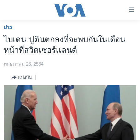
ลิ้งค์
เชื่อม
ต่อ
ข่าว
หน้าหลัก
ข้าม
ไบเดน-ปูตินตกลงที่จะพบกันในเดือน
ไป
โลก
หน้าที่สวิตเซอร์เเลนด์
เนื้อหา
เอเชีย
หลัก
พฤษภาคม 26, 2564
สหรัฐฯ
ข้าม
ไป
ไทย
แบ่งปัน
หน้า
ธุรกิจ
หลัก
ข้าม
วิทยาศาสตร์
ไป
สังคมและสุขภาพ
ที่
การ
ไลฟ์สไตล์
ค้นหา
ตรวจสอบข่าว