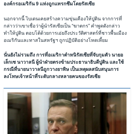
องค์กรอเมริกัน 9 เเห่งถูกเเทรกซึมโดยรัสเซีย
นอกจากนี้ ไบเดนเคยสร้างความขุ่นเคืองให้ปูติน จากการที่
กล่าวว่าเขาเชื่อว่าผู้นำรัสเซียเป็น “ฆาตกร” คำพูดดังกล่าว
ทำให้ปูติน ตอบโต้ด้วยการเอ่ยถึงประวัติศาสตร์ที่ชาวพื้นเมือง
อเมริกันและทาสในสหรัฐฯ ถูกปฏิบัติอย่างโหดเหี้ยม
นั่นยังไม่รวมถึง การที่อเมริกาตำหนิรัสเซียที่จับกุมตัว นายอ
เล็กเซ นาวาลนี ผู้นำฝ่ายตรงข้ามประธานาธิบดีปูติน และใช้
กรณีที่นายนาวาลนีถูกวางยาพิษ เป็นเหตุผลสนับสนุนการ
ลงโทษเจ้าหน้าที่ระดับกลางหลายคนของรัสเซีย