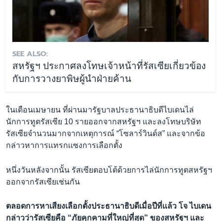
SEE ALSO:
สหรัฐฯ ประกาศลงโทษเจ้าหน้าที่รัสเซียเกี่ยวข้อง
กับการวางยาพิษผู้นำฝ่ายค้าน
ในเดือนเมษายน ที่ผ่านมารัฐบาลประธานาธิบดีไบเดนไล่
นักการทูตรัสเซีย 10 รายออกจากสหรัฐฯ และลงโทษบริษัท
รัสเซียจำนวนมากจากเหตุการณ์ “โซลาร์วินด์ส” และจากข้อ
กล่าวหาการเเทรกเเซงการเลือกตั้ง
หนึ่งวันหลังจากนั้น รัสเซียตอบโต้ด้วยการไล่นักการทูตสหรัฐฯ
ออกจากรัสเซียเช่นกัน
ตลอดการหาเสียงเลือกตั้งประธานาธิบดีเมื่อปีที่เเล้ว โจ ไบเดน
กล่าวว่ารัสเซียคือ “ภัยคุกคามที่ใหญ่ที่สุด” ของสหรัฐฯ และ