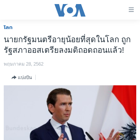
ลิ้งค์
เชื่อม
ต่อ
โลก
หน้าหลัก
ข้าม
นายกรัฐมนตรีอายุน้อยที่สุดในโลก ถูก
ไป
โลก
รัฐสภาออสเตรียลงมติถอดถอนแล้ว!
เนื้อหา
เอเชีย
หลัก
พฤษภาคม 28, 2562
สหรัฐฯ
ข้าม
ไป
ไทย
แบ่งปัน
หน้า
ธุรกิจ
หลัก
ข้าม
วิทยาศาสตร์
ไป
สังคมและสุขภาพ
ที่
การ
ไลฟ์สไตล์
ค้นหา
ตรวจสอบข่าว