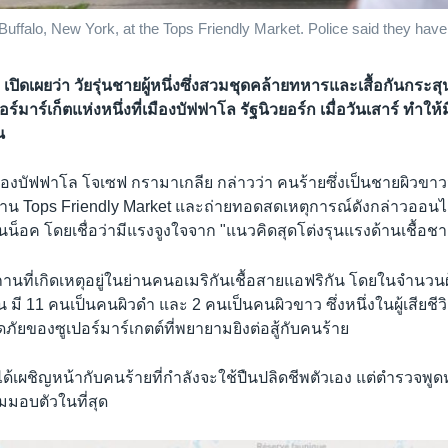
Buffalo, New York, at the Tops Friendly Market. Police said they have
 เปิดเผยว่า วัยรุ่นชายผู้หนึ่งซึ่งสวมชุดคล้ายทหารและเสื้อกันกระสุน 
์มาร์เก็ตแห่งหนึ่งที่เมืองบัฟฟาโล รัฐนิวยอร์ก เมื่อวันเสาร์ ทำให้มีผ
น
องบัฟฟาโล โจเซฟ กรามาเกลีย กล่าวว่า คนร้ายซึ่งเป็นชายผิวขาววัย 1
ที่ร้าน Tops Friendly Market และถ่ายทอดสดเหตุการณ์ดังกล่าวออนไล
ันน็อค โดยเชื่อว่ามีแรงจูงใจจาก "แนวคิดสุดโต่งรุนแรงด้านเชื้อชา
านที่เกิดเหตุอยู่ในย่านคนอเมริกันเชื้อสายแอฟริกัน โดยในจำนวนผู
น มี 11 คนเป็นคนผิวดำ และ 2 คนเป็นคนผิวขาว ซึ่งหนึ่งในผู้เสียชีวิต
ยของซูเปอร์มาร์เกตต์ที่พยายามยิงต่อสู้กับคนร้าย
ได้เผชิญหน้ากับคนร้ายที่กำลังจะใช้ปืนปลิดชีพตัวเอง แต่ตำรวจพู
มมอบตัวในที่สุด