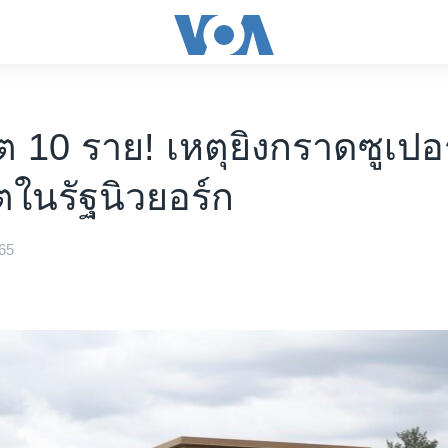
ิต 10 ราย! เหตุยิงกราดซูเปอ
็ตในรัฐนิวยอร์ก
65