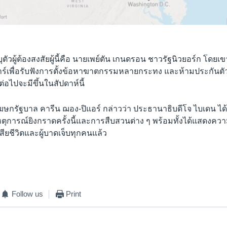
ัวผู้ต้องสงสัยผู้นี้คือ นายเพย์ตัน เกนดรอน ชาวรัฐนิวยอร์ก โดยเข
าร์เพื่อรับฟังการตั้งข้อหาฆาตกรรมหลายกระทง และห้ามประกันตัว
่อไปจะมีขึ้นในสัปดาห์นี้
โฆษกรัฐบาล คารีน ฌอง-ปิแอร์ กล่าวว่า ประธานาธิบดีโจ ไบเดน ได
เหตุการณ์ยิงกราดครั้งนี้และการสืบสวนต่าง ๆ พร้อมทั้งได้แสดงควา
สียชีวิตและผู้บาดเจ็บทุกคนแล้ว
Follow us
Print