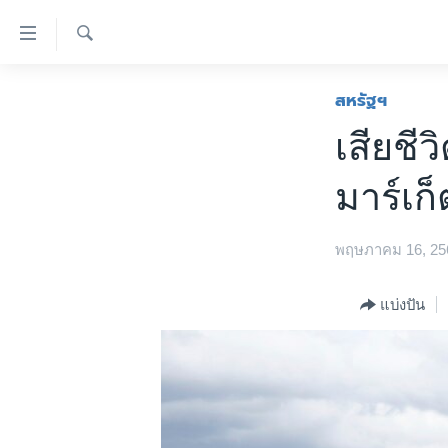
ลิ้งค์
เชื่อม
ค้นหา
ต่อ
หน้าหลัก
สหรัฐฯ
ข้าม
โลก
เสียชีว
ไป
เอเชีย
เนื้อหา
มาร์เก
หลัก
สหรัฐฯ
ข้าม
ไทย
ไป
พฤษภาคม 16, 25
หน้า
ธุรกิจ
หลัก
วิทยาศาสตร์
แบ่งปัน
ข้าม
ไป
สังคมและสุขภาพ
ที่
ไลฟ์สไตล์
การ
ตรวจสอบข่าว
ค้นหา