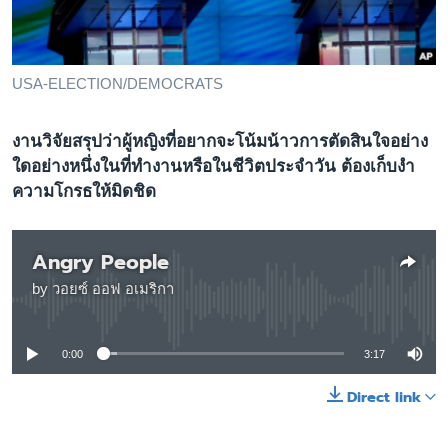
เรียนรู้ภาษาอังกฤษ
พอดคาสต์
USA-ELECTION/DEMOCRATS
ติดตามเรา
งานวิจัยสรุปว่าผู้หญิงที่อยากจะโน้มน้าวการตัดสินใจอย่าง
ใดอย่างหนึ่งในที่ทำงานหรือในชีวิตประจำวัน ต้องเก็บงำ
ความโกรธให้มิดชิด
เลือกภาษา
Angry People
by
วอยซ์ ออฟ อเมริกา
No media source currently available
0:00
3:17
Direct link