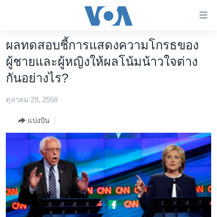
ลิ้งค์
เชื่อม
ต่อ
ผลทดสอบชี้การแสดงความโกรธของ
หน้าหลัก
ข้าม
ผู้ชายและผู้หญิงให้ผลโน้มน้าวใจต่าง
ไป
โลก
กันอย่างไร?
เนื้อหา
เอเชีย
หลัก
ตุลาคม 29, 2558
สหรัฐฯ
ข้าม
ไป
ไทย
แบ่งปัน
หน้า
ธุรกิจ
หลัก
ข้าม
วิทยาศาสตร์
ไป
สังคมและสุขภาพ
ที่
การ
ไลฟ์สไตล์
ค้นหา
ตรวจสอบข่าว