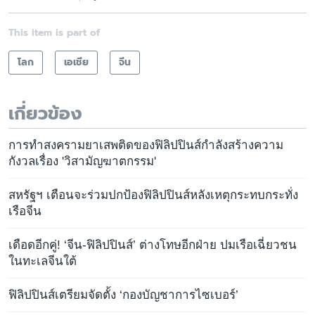
This item is part of
โลก
เอเชีย
จีน
เกี่ยวข้อง
การทำสงครามยาเสพติดของฟิลิปปินส์กำลังสร้างความ
กังวลเรื่อง 'วิสามัญฆาตกรรม'
สหรัฐฯ เตือนจะร่วมปกป้องฟิลิปปินส์หลังเหตุกระทบกระทั่ง
เรือจีน
เดือดอีกคู่! ‘จีน-ฟิลิปปินส์’ ต่างโทษอีกฝ่าย ปมเรือเฉี่ยวชน
ในทะเลจีนใต้
ฟิลิปปินส์เตรียมจัดตั้ง ‘กองบัญชาการไซเบอร์’