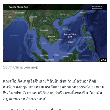
South China Sea map
และเมื่อเกิดเหตุเรือจีนและฟิลิปปินส์ชนกันเมื่อวันอาทิตย์
สหรัฐฯ อังกฤษ และออสเตรเลียต่างออกแถลงการณ์ประณาม
จีน โดยฝ่ายรัฐบาลอเมริกันระบุว่าเรือยามฝั่งของจีน
"ละเมิด
กฎหมายระหว่างประเทศ"