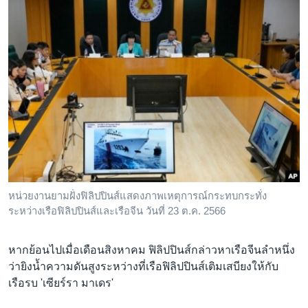
หน่วยงานยามฝั่งฟิลิปปินส์แสดงภาพเหตุการณ์กระทบกระทั่ง
ระหว่างเรือฟิลิปปินส์และเรือจีน วันที่ 23 ต.ค. 2566
หากย้อนไปเมื่อเดือนสิงหาคม ฟิลิปปินส์กล่าวหาเรือจีนลำหนึ่ง
ว่ายิงน้ำความดันสูงระหว่างที่เรือฟิลิปปินส์เติมเสบียงให้กับ
เรือรบ 'เซียร์รา มาเดร'