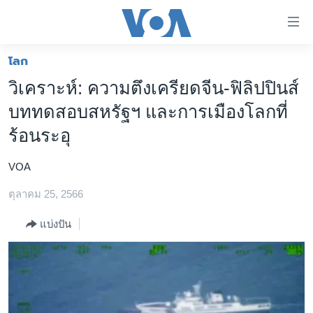
ลิ้งค์
เชื่อม
ต่อ
โลก
หน้าหลัก
ข้าม
วิเคราะห์: ความตึงเครียดจีน-ฟิลิปปินส์
ไป
โลก
บททดสอบสหรัฐฯ และการเมืองโลกที่
เนื้อหา
เอเชีย
หลัก
ร้อนระอุ
สหรัฐฯ
ข้าม
ไป
VOA
ไทย
หน้า
ตุลาคม 25, 2566
ธุรกิจ
หลัก
ข้าม
วิทยาศาสตร์
แบ่งปัน
ไป
สังคมและสุขภาพ
ที่
การ
ไลฟ์สไตล์
ค้นหา
ตรวจสอบข่าว