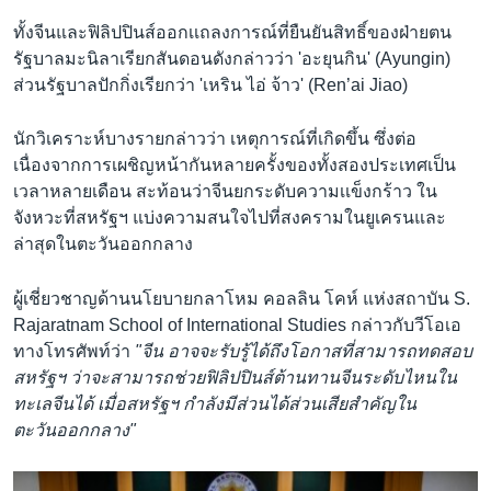
ทั้งจีนและฟิลิปปินส์ออกเเถลงการณ์ที่ยืนยันสิทธิ์ของฝ่ายตน
รัฐบาลมะนิลาเรียกสันดอนดังกล่าวว่า 'อะยุนกิน' (Ayungin)
ส่วนรัฐบาลปักกิ่งเรียกว่า 'เหริน ไอ่ จ้าว' (Ren’ai Jiao)
นักวิเคราะห์บางรายกล่าวว่า เหตุการณ์ที่เกิดขึ้น ซึ่งต่อ
เนื่องจากการเผชิญหน้ากันหลายครั้งของทั้งสองประเทศเป็น
เวลาหลายเดือน สะท้อนว่าจีนยกระดับความเเข็งกร้าว ใน
จังหวะที่สหรัฐฯ แบ่งความสนใจไปที่สงครามในยูเครนและ
ล่าสุดในตะวันออกกลาง
ผู้เชี่ยวชาญด้านนโยบายกลาโหม คอลลิน โคห์ แห่งสถาบัน S.
Rajaratnam School of International Studies กล่าวกับวีโอเอ
ทางโทรศัพท์ว่า
"จีน อาจจะรับรู้ได้ถึงโอกาสที่สามารถทดสอบ
สหรัฐฯ ว่าจะสามารถช่วยฟิลิปปินส์ต้านทานจีนระดับไหนใน
ทะเลจีนได้ เมื่อสหรัฐฯ กำลังมีส่วนได้ส่วนเสียสำคัญใน
ตะวันออกกลาง"