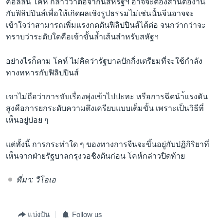
คอลลิน โคห์ กล่าวว่าต่อจากนี้สหรัฐฯ อาจจะต้องสานต่องาน
กับฟิลิปปินส์เพื่อให้เกิดผลเชิงรูปธรรมไม่เช่นนั้นจีนอาจจะ
เข้าใจว่าสามารถเพิ่มเเรงกดดันฟิลิปปินส์ได้ต่อ จนกว่ากว่าจะ
ทราบว่าระดับใดคือเข้าขั้นล้ำเส้นสำหรับสหัฐฯ
อย่างไรก็ตาม โคห์ ไม่คิดว่ารัฐบาลปักกิ่งเตรียมที่จะใช้กำลัง
ทางทหารกับฟิลิปปินส์
เขาไม่ถือว่าการขับเรื่องพุ่งเข้าไปปะทะ หรือการฉีดนำ้เเรงดัน
สูงคือการยกระดับความตึงเครียบแบบเต็มขั้น เพราะเป็นวิธีที่
เห็นอยู่บ่อย ๆ
แต่ทั้งนี้ การกระทำใด ๆ ของทางการจีนจะขึ้นอยู่กับปฏิกิริยาที่
เห็นจากฝ่ายรัฐบาลกรุงวอชิงตันก่อน โคห์กล่าวปิดท้าย
ที่มา: วีโอเอ
แบ่งปัน
Follow us