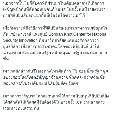
นอกจากนั้น ไม่กี่สัปดาห์ที่ผ่านมาในเดือนตุลาคม ก็เกิดการ
เผชิญหน้ากันที่สันดอนเซคันด์ โธมัส ในครั้งนั้นมีรายงานว่า
ฝ่ายฟิลิปปินส์ปลดเเนวกั้นที่เรือจีนใช้ขวางเอาไว้
เมื่อวิเคราะห์ถึงวิธีการที่ฟิลิปปินส์เผยเเพร่ภาพการเผชิญหน้า
กัน เรย์ เพาเวลล์ แห่งศูนย์ Gordian Knot Center for National
Security Innovation ที่มหาวิทยาลัยสเเตนฟอร์ดกล่าวว่า
ยุทธวิธีการสื่อสารต่อประชาคมโลกของฟิลิปปินส์ ทำให้
นานาชาติ ซึ่งรวมถึงสหรัฐฯ สนับสนุนฝ่ายรัฐบาลมะนิลามาก
ขึ้น
เพาเวลล์กล่าวกับวีโอเอทางโทรศัพท์ว่า
"ในตอนนี้สหรัฐฯ พูด
อย่างต่อเนื่องถึงสนธิสัญญาด้านความมั่นคงระหว่างกันเมื่อ
ต้องกล่าวถึงประเด็นทะเลฟิลิปปินส์ตะวันตก"
เขากล่าวว่ารัฐบาลโลกตะวันตกที่ให้การสนับสนุนฟิลิปปินส์ยัง
ได้ผลักดันให้เกิดผลที่จับต้องได้ในบางครั้ง เช่น งานลาดตระ
เวณทางทะเลร่วมกัน