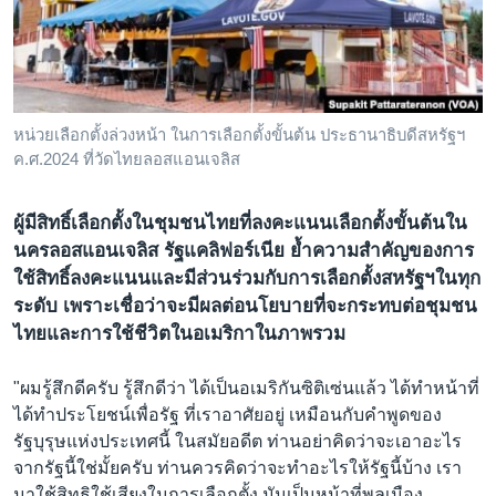
เรียนรู้ภาษาอังกฤษ
พอดคาสต์
ติดตามเรา
หน่วยเลือกตั้งล่วงหน้า ในการเลือกตั้งขั้นต้น ประธานาธิบดีสหรัฐฯ
ค.ศ.2024 ที่วัดไทยลอสแอนเจลิส
เลือกภาษา
ผู้มีสิทธิ์เลือกตั้งในชุมชนไทยที่ลงคะแนนเลือกตั้งขั้นต้นใน
นครลอสแอนเจลิส รัฐแคลิฟอร์เนีย ย้ำความสำคัญของการ
ใช้สิทธิ์ลงคะแนนและมีส่วนร่วมกับการเลือกตั้งสหรัฐฯในทุก
ระดับ เพราะเชื่อว่าจะมีผลต่อนโยบายที่จะกระทบต่อชุมชน
ไทยและการใช้ชีวิตในอเมริกาในภาพรวม
"ผมรู้สึกดีครับ รู้สึกดีว่า ได้เป็นอเมริกันซิติเซ่นแล้ว ได้ทำหน้าที่
ได้ทำประโยชน์เพื่อรัฐ ที่เราอาศัยอยู่ เหมือนกับคำพูดของ
รัฐบุรุษแห่งประเทศนี้ ในสมัยอดีต ท่านอย่าคิดว่าจะเอาอะไร
จากรัฐนี้ใช่มั้ยครับ ท่านควรคิดว่าจะทำอะไรให้รัฐนี้บ้าง เรา
มาใช้สิทธิใช้เสียงในการเลือกตั้ง มันเป็นหน้าที่พลเมือง