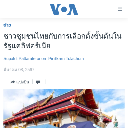
ลิ้งค์
เชื่อม
ต่อ
ข่าว
หน้าหลัก
ข้าม
ชาวชุมชนไทยกับการเลือกตั้งขั้นต้นใน
ไป
โลก
รัฐแคลิฟอร์เนีย
เนื้อหา
เอเชีย
หลัก
Supakit Pattarateranon
Pinitkarn Tulachom
สหรัฐฯ
ข้าม
ไป
มีนาคม 08, 2567
ไทย
หน้า
ธุรกิจ
แบ่งปัน
หลัก
ข้าม
วิทยาศาสตร์
ไป
สังคมและสุขภาพ
ที่
การ
ไลฟ์สไตล์
ค้นหา
ตรวจสอบข่าว