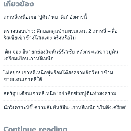
เกี่ยวข้อง
เกาหลีเหนือเผย ‘ปูติน’ พบ ‘คิม’ อังคารนี้
ตรวจสอบข่าว: ศึกบอลลูนข้ามพรมแดน 2 เกาหลี – สื่อ
รัสเซียเข้าข้างโสมแดง จริงหรือไม่
‘คิม จอง อึน’ ยกย่องสัมพันธ์รัสเซีย หลังกระแสข่าวปูติน
เตรียมเยือนเกาหลีเหนือ
ไม่หยุด! เกาหลีเหนือขู่พร้อมโต้สงครามจิตวิทยาข้าม
ชายแดนเกาหลีใต้
สหรัฐฯ เตือนเกาหลีเหนือ ‘อย่าคิดช่วยปูตินทำสงคราม’
นักวิเคราะห์ชี้ ความสัมพันธ์จีน-เกาหลีเหนือ ‘เริ่มตึงเครียด’
Continue reading