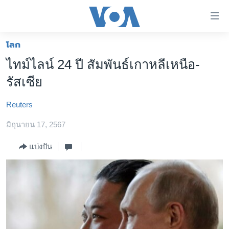
ลิ้งค์
เชื่อม
ต่อ
โลก
หน้าหลัก
ข้าม
ไทม์ไลน์ 24 ปี สัมพันธ์เกาหลีเหนือ-
ไป
โลก
รัสเซีย
เนื้อหา
เอเชีย
หลัก
Reuters
สหรัฐฯ
ข้าม
ไป
มิถุนายน 17, 2567
ไทย
หน้า
ธุรกิจ
แบ่งปัน
หลัก
ข้าม
วิทยาศาสตร์
ไป
สังคมและสุขภาพ
ที่
การ
ไลฟ์สไตล์
ค้นหา
ตรวจสอบข่าว