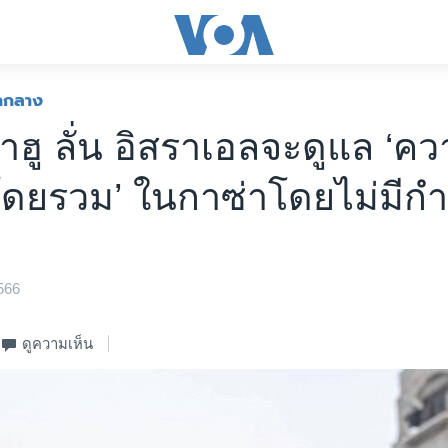
กกลาง
าฮู ลั่น อิสราเอลจะดูแล ‘ค
โดยรวม’ ในกาซ่าโดยไม่มี
566
ดูความเห็น