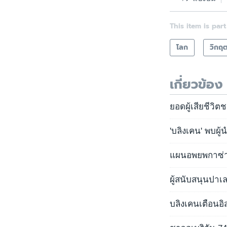
This item is part
โลก
วิกฤ
เกี่ยวข้อง
ยอดผู้เสียชีว
'บลิงเคน' พบผ
แผนอพยพกาซ่าย
ผู้สนับสนุนปา
บลิงเคนเตือนอิ