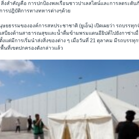
ว่า สิ่งสำคัญคือ การปกป้องพลเรือนชาวปาเลสไตน์และการลดระดับภ
การปฎิบัติการทางทหารต่างๆด้วย
ุษยธรรมขององค์การสหประชาชาติ (ยูเอ็น) เปิดเผยว่า รถบรรทุก
สบียงด้านสาธารณสุขและน้ำดื่มข้ามพรมแดนอียิปต์ไปยังกาซ่าเมื่
ตั้งแต่มีการเริ่มนำส่งสิ่งของต่าง ๆ เมื่อวันที่ 21 ตุลาคม มีรถบรรทุ
งพื้นที่เขตปกครองดังกล่าวแล้ว