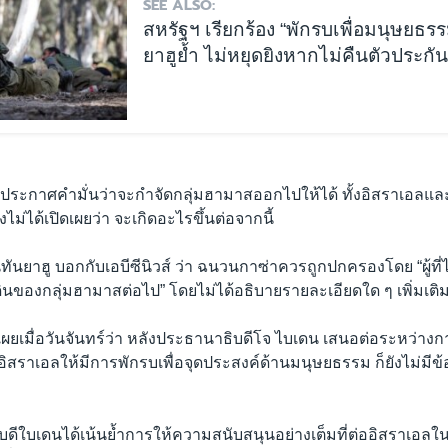
SEE ALSO:
สหรัฐฯ เรียกร้อง “พักรบเพื่อมนุษยธรร
ยาฮูย้ำ ไม่หยุดยิงหากไม่คืนตัวประกัน
ประกาศคำมั่นว่าจะกำจัดกลุ่มฮามาสออกไปให้ได้ ทั้งอิสราเอลและส
งไม่ได้เปิดเผยว่า จะเกิดอะไรขึ้นต่อจากนี้
ันยาฮู บอกกับเอบีซีนิวส์ ว่า ฉนวนกาซ่าควรถูกปกครองโดย “ผู้ที่ไ
ินของกลุ่มฮามาสต่อไป” โดยไม่ได้อธิบายรายละเอียดใด ๆ เพิ่มเติ
เผยเมื่อวันจันทร์ว่า หลังประธานาธิบดีโจ ไบเดน เสนอต่อระหว่าง
อิสราเอลให้มีการพักรบเพื่อจุดประสงค์ด้านมนุษยธรรม ก็ยังไม่มีข้อส
ธิบดีใบเดนได้เน้นย้ำการให้ความสนับสนุนอย่างเต็มที่ต่ออิสราเอลใน