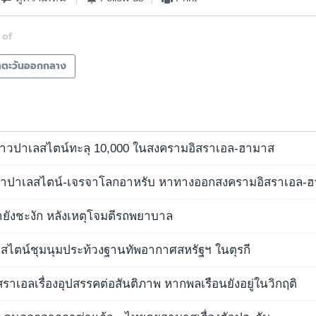
 of
ตตะวันออกกลาง
ิตชาวปาเลสไตน์ทะลุ 10,000 ในสงครามอิสราเอล-ฮามาส
ู้นำปาเลสไตน์-เจรจาโลกอาหรับ หาทางออกสงครามอิสราเอล-
ังชะงัก หลังเหตุโจมตีรถพยาบาล
เลสไตน์ชุมนุมประท้วงฐานทัพอากาศสหรัฐฯ ในตุรกี
สราเอลเรื่องอุปสรรคต่อสันติภาพ หากพลเรือนยังอยู่ในวิกฤติ