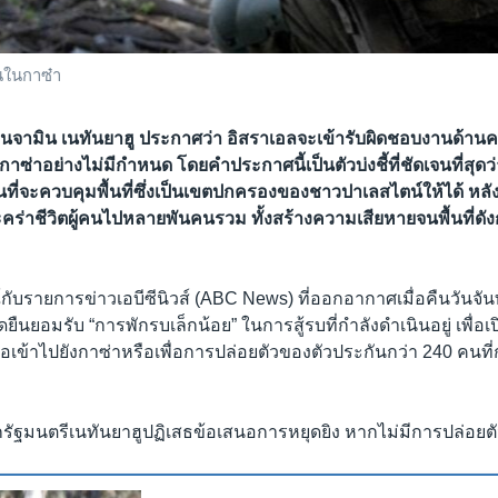
นในกาซ๋า
นจามิน เนทันยาฮู ประกาศว่า อิสราเอลจะเข้ารับผิดชอบงานด้านค
ซ่าอย่างไม่มีกำหนด โดยคำประกาศนี้เป็นตัวบ่งชี้ที่ชัดเจนที่สุดว
ี่จะควบคุมพื้นที่ซึ่งเป็นเขตปกครองของชาวปาเลสไตน์ให้ได้ หลั
คร่าชีวิตผู้คนไปหลายพันคนรวม ทั้งสร้างความเสียหายจนพื้นที่ดั
บรายการข่าวเอบีซีนิวส์ (ABC News) ที่ออกอากาศเมื่อคืนวันจันทร
ยืนยอมรับ “การพักรบเล็กน้อย” ในการสู้รบที่กำลังดำเนินอยู่ เพื่อเ
อเข้าไปยังกาซ่าหรือเพื่อการปล่อยตัวของตัวประกันกว่า 240 คนที
กรัฐมนตรีเนทันยาฮูปฏิเสธข้อเสนอการหยุดยิง หากไม่มีการปล่อยต