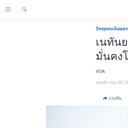
ลิ้งค์
เชื่อม
ค้นหา
ต่อ
หน้าหลัก
วิกฤตตะวันออ
ข้าม
โลก
เนทันย
ไป
เอเชีย
เนื้อหา
มั่นคง
หลัก
สหรัฐฯ
ข้าม
ไทย
ไป
VOA
หน้า
ธุรกิจ
หลัก
พฤศจิกายน 08, 2
วิทยาศาสตร์
ข้าม
ไป
สังคมและสุขภาพ
แบ่งปัน
ที่
ไลฟ์สไตล์
การ
ตรวจสอบข่าว
ค้นหา