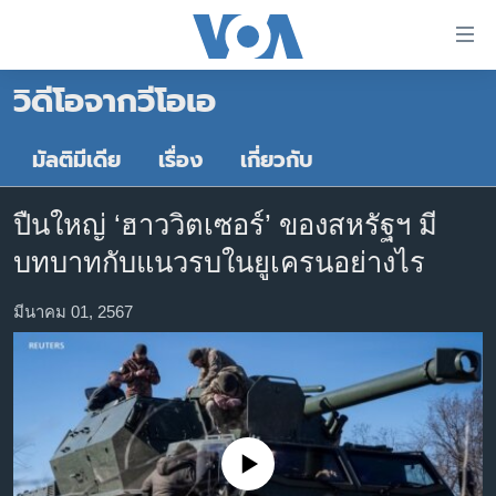
ลิ้งค์
เชื่อม
วิดีโอจากวีโอเอ
ต่อ
หน้าหลัก
ข้าม
ไป
โลก
มัลติมีเดีย
เรื่อง
เกี่ยวกับ
เนื้อหา
เอเชีย
หลัก
ปืนใหญ่ ‘ฮาววิตเซอร์’ ของสหรัฐฯ มี
สหรัฐฯ
ข้าม
บทบาทกับแนวรบในยูเครนอย่างไร
ไป
ไทย
หน้า
ธุรกิจ
มีนาคม 01, 2567
หลัก
ข้าม
วิทยาศาสตร์
ไป
สังคมและสุขภาพ
ที่
การ
ไลฟ์สไตล์
ค้นหา
No media source currently available
ตรวจสอบข่าว