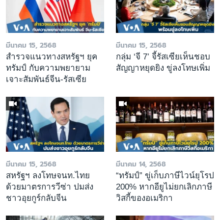
มีนาคม 15, 2568
มีนาคม 15, 2568
สำรวจแนวทางสหรัฐฯ ยุค
กลุ่ม ‘จี 7’ จี้รัสเซียเห็นชอบ
ทรัมป์ กับความพยายาม
สัญญาหยุดยิง ขู่ลงโทษเพิ่ม
เจาะสัมพันธ์จีน-รัสเซีย
มีนาคม 15, 2568
มีนาคม 14, 2568
สหรัฐฯ ลงโทษจนท.ไทย
“ทรัมป์” ขู่เก็บภาษีไวน์ยุโรป
ด้วยมาตรการวีซ่า ปมส่ง
200% หากอียูไม่ยกเลิกภาษี
ชาวอุยกูร์กลับจีน
วิสกี้ของอเมริกา