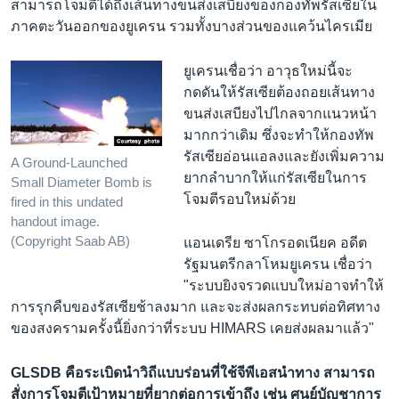
สามารถโจมตีได้ถึงเส้นทางขนส่งเสบียงของกองทัพรัสเซียใน
ภาคตะวันออกของยูเครน รวมทั้งบางส่วนของแคว้นไครเมีย
ยูเครนเชื่อว่า อาวุธใหม่นี้จะ
กดดันให้รัสเซียต้องถอยเส้นทาง
ขนส่งเสบียงไปไกลจากแนวหน้า
มากกว่าเดิม ซึ่งจะทำให้กองทัพ
รัสเซียอ่อนแอลงและยังเพิ่มความ
A Ground-Launched
ยากลำบากให้แก่รัสเซียในการ
Small Diameter Bomb is
โจมตีรอบใหม่ด้วย
fired in this undated
handout image.
(Copyright Saab AB)
แอนเดรีย ซาโกรอดเนียค อดีต
รัฐมนตรีกลาโหมยูเครน เชื่อว่า
"ระบบยิงจรวดแบบใหม่อาจทำให้
การรุกคืบของรัสเซียช้าลงมาก และจะส่งผลกระทบต่อทิศทาง
ของสงครามครั้งนี้ยิ่งกว่าที่ระบบ HIMARS เคยส่งผลมาแล้ว"
GLSDB คือระเบิดนำวิถีแบบร่อนที่ใช้จีพีเอสนำทาง สามารถ
สั่งการโจมตีเป้าหมายที่ยากต่อการเข้าถึง เช่น ศูนย์บัญชาการ