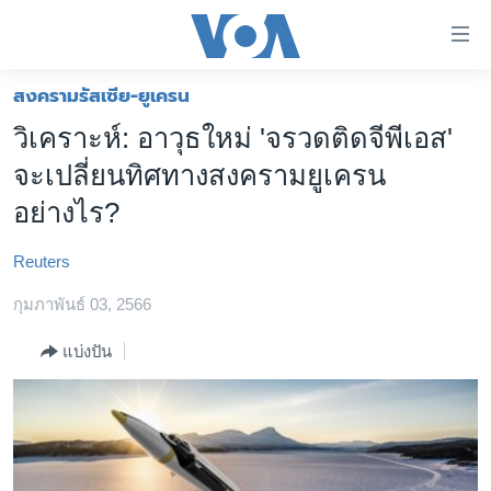
ลิ้งค์
เชื่อม
ต่อ
สงครามรัสเซีย-ยูเครน
หน้าหลัก
ข้าม
วิเคราะห์: อาวุธใหม่ 'จรวดติดจีพีเอส'
ไป
โลก
จะเปลี่ยนทิศทางสงครามยูเครน
เนื้อหา
เอเชีย
หลัก
อย่างไร?
สหรัฐฯ
ข้าม
ไป
Reuters
ไทย
หน้า
กุมภาพันธ์ 03, 2566
ธุรกิจ
หลัก
ข้าม
วิทยาศาสตร์
แบ่งปัน
ไป
สังคมและสุขภาพ
ที่
การ
ไลฟ์สไตล์
ค้นหา
ตรวจสอบข่าว