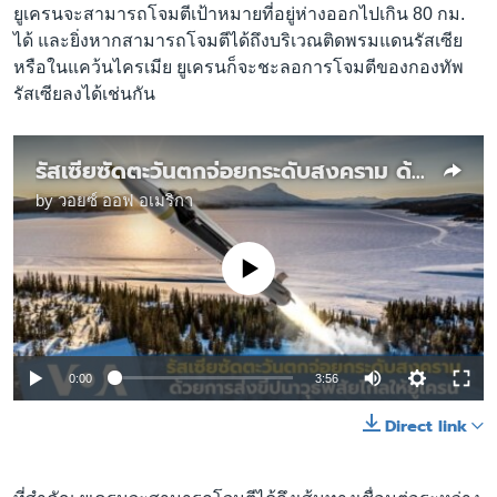
ยูเครนจะสามารถโจมตีเป้าหมายที่อยู่ห่างออกไปเกิน 80 กม.
ได้ และยิ่งหากสามารถโจมตีได้ถึงบริเวณติดพรมแดนรัสเซีย
หรือในแคว้นไครเมีย ยูเครนก็จะชะลอการโจมตีของกองทัพ
รัสเซียลงได้เช่นกัน
รัสเซียซัดตะวันตกจ่อยกระดับสงคราม ด้วยการส่งขีปนาวุธพิสัยไกลให้ยูเครน
by
วอยซ์ ออฟ อเมริกา
No media source currently available
0:00
3:56
Direct link