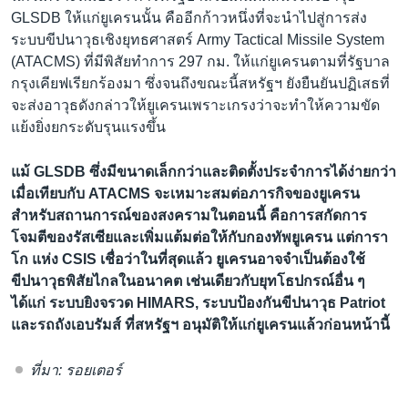
GLSDB ให้แก่ยูเครนนั้น คืออีกก้าวหนึ่งที่จะนำไปสู่การส่ง
ระบบขีปนาวุธเชิงยุทธศาสตร์ Army Tactical Missile System
(ATACMS) ที่มีพิสัยทำการ 297 กม. ให้แก่ยูเครนตามที่รัฐบาล
กรุงเคียฟเรียกร้องมา ซึ่งจนถึงขณะนี้สหรัฐฯ ยังยืนยันปฏิเสธที่
จะส่งอาวุธดังกล่าวให้ยูเครนเพราะเกรงว่าจะทำให้ความขัด
แย้งยิ่งยกระดับรุนแรงขึ้น
แม้ GLSDB ซึ่งมีขนาดเล็กกว่าและติดตั้งประจำการได้ง่ายกว่า
เมื่อเทียบกับ ATACMS จะเหมาะสมต่อภารกิจของยูเครน
สำหรับสถานการณ์ของสงครามในตอนนี้ คือการสกัดการ
โจมตีของรัสเซียและเพิ่มแต้มต่อให้กับกองทัพยูเครน แต่การา
โก แห่ง CSIS เชื่อว่าในที่สุดแล้ว ยูเครนอาจจำเป็นต้องใช้
ขีปนาวุธพิสัยไกลในอนาคต เช่นเดียวกับยุทโธปกรณ์อื่น ๆ
ได้แก่ ระบบยิงจรวด HIMARS, ระบบป้องกันขีปนาวุธ Patriot
และรถถังเอบรัมส์ ที่สหรัฐฯ อนุมัติให้แก่ยูเครนแล้วก่อนหน้านี้
ที่มา: รอยเตอร์