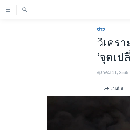
ลิ้งค์
เชื่อม
ค้นหา
ต่อ
หน้าหลัก
ข่าว
ข้าม
โลก
วิเคราะ
ไป
เอเชีย
เนื้อหา
‘จุดเป
หลัก
สหรัฐฯ
ข้าม
ไทย
ไป
ตุลาคม 11, 2565
หน้า
ธุรกิจ
หลัก
วิทยาศาสตร์
แบ่งปัน
ข้าม
ไป
สังคมและสุขภาพ
ที่
ไลฟ์สไตล์
การ
ตรวจสอบข่าว
ค้นหา