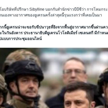
ีอีโอบริษัทที่ปรึกษา Sibylline บอกกับสำนักข่าวบีบีซีว่า การโหมกร
นเองทางอากาศของยูเครนครั้งล่าสุดนี้รุนแรงกว่าที่เคยเป็นมา
ากนี้ยูเครนน่าจะขอรับขีปนาวุธที่ยิงจากพื้นสู่อากาศมากขึ้นผ่าน
ในวันอังคาร ประธานาธิบดียูเครนโวโลดิเมียร์ เซเลนสกี มีกำหนด
รูปแบบการประชุมออนไลน์