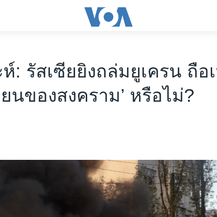
ห์: รัสเซียยิงถล่มยูเครน ถือ
ลี่ยนของสงคราม’ หรือไม่?