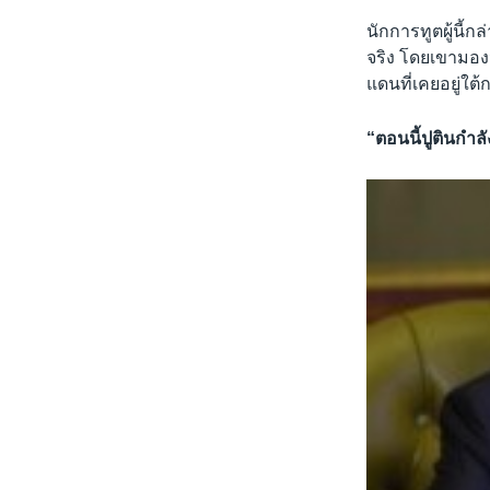
นักการทูตผู้นี้
จริง โดยเขามองว
แดนที่เคยอยู่ใ
“ตอนนี้ปูตินกำล