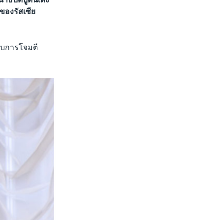
รของรัสเซีย
ชอบการโจมตี