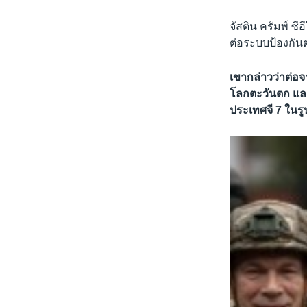
จัสติน ครัมพ์ ซ
ต่อระบบป้องกันต
เขากล่าวว่าต่อจ
โลกตะวันตก และ
ประเทศจี 7 ใน