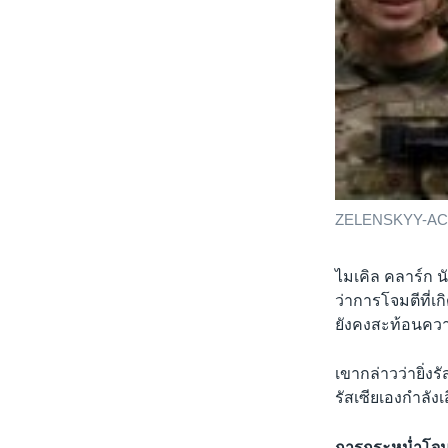
ZELENSKYY-A
ไมเคิล คลาร์ก 
ว่าการโจมตีที่เก
ยังคงสะท้อนความ
เขากล่าวว่ายิ่งร
รัสเซียเองกำลังเ
การกระหน่ำโจมตี