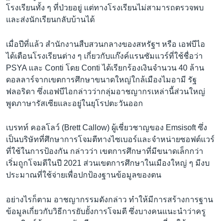
โรงเรียนทั้ง ๆ ที่ป่วยอยู่ แต่ทางโรงเรียนไม่สามารถตรวจพบ
และส่งนักเรียนกลับบ้านได้
เมื่อปีที่แล้ว สำนักงานสืบสวนกลางของสหรัฐฯ หรือ เอฟบีไอ
ได้เตือนโรงเรียนต่าง ๆ เกี่ยวกับแก๊งค์แรนซัมแวร์ที่ใช้ชื่อว่า
PSYA และ Conti โดย Conti ได้เรียกร้องเงินจำนวน 40 ล้าน
ดอลลาร์จากเขตการศึกษาขนาดใหญ่ใกล้เมืองไมอามี รัฐ
ฟลอริดา ซึ่งเอฟบีไอกล่าวว่ากลุ่มอาชญากรเหล่านี้ส่วนใหญ่
พูดภาษารัสเซียและอยู่ในยุโรปตะวันออก
เบรทท์ คอลโลว์ (Brett Callow) ผู้เชี่ยวชาญของ Emsisoft ซึ่ง
เป็นบริษัทที่ศึกษาการโจมตีทางไซเบอร์และจำหน่ายซอฟต์แวร์
ที่ใช้ในการป้องกัน กล่าวว่า เขตการศึกษาที่มีขนาดเล็กกว่า
เริ่มถูกโจมตีในปี 2021 ส่วนเขตการศึกษาในเมืองใหญ่ ๆ มีงบ
ประมาณที่ใช้จ่ายเพื่อปกป้องฐานข้อมูลของตน
อย่างไรก็ตาม อาชญากรรมดังกล่าว ทำให้มีการสร้างการฐาน
ข้อมูลเกี่ยวกับวิธีการยับยั้งการโจมตี ซึ่งบางคนแนะนำว่าครู