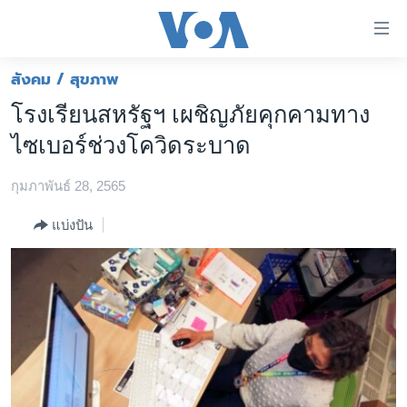
ลิ้งค์
เชื่อม
ต่อ
สังคม / สุขภาพ
หน้าหลัก
ข้าม
โรงเรียนสหรัฐฯ เผชิญภัยคุกคามทาง
ไป
โลก
ไซเบอร์ช่วงโควิดระบาด
เนื้อหา
เอเชีย
หลัก
กุมภาพันธ์ 28, 2565
สหรัฐฯ
ข้าม
ไป
ไทย
แบ่งปัน
หน้า
ธุรกิจ
หลัก
ข้าม
วิทยาศาสตร์
ไป
สังคมและสุขภาพ
ที่
การ
ไลฟ์สไตล์
ค้นหา
ตรวจสอบข่าว