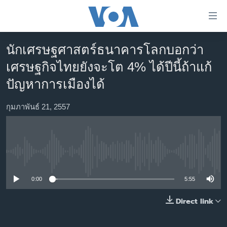
ลิ้งค์
เชื่อม
ต่อ
นักเศรษฐศาสตร์ธนาคารโลกบอกว่า
หน้าหลัก
ข้าม
เศรษฐกิจไทยยังจะโต 4% ได้ปีนี้ถ้าแก้
ไป
โลก
ปัญหาการเมืองได้
เนื้อหา
เอเชีย
หลัก
สหรัฐฯ
กุมภาพันธ์ 21, 2557
ข้าม
ไป
ไทย
หน้า
ธุรกิจ
หลัก
No media source currently available
ข้าม
วิทยาศาสตร์
ไป
สังคมและสุขภาพ
0:00
5:55
ที่
การ
ไลฟ์สไตล์
Direct link
ค้นหา
ตรวจสอบข่าว